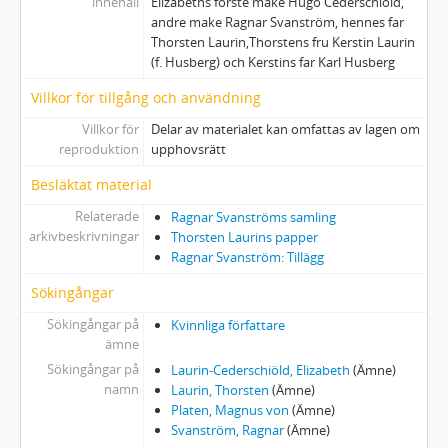
innehåll
Elizabeths förste make Hugo Cederschiöld,
andre make Ragnar Svanström, hennes far
Thorsten Laurin,Thorstens fru Kerstin Laurin
(f. Husberg) och Kerstins far Karl Husberg
Villkor för tillgång och användning
Villkor för
Delar av materialet kan omfattas av lagen om
reproduktion
upphovsrätt
Besläktat material
Relaterade
Ragnar Svanströms samling
arkivbeskrivningar
Thorsten Laurins papper
Ragnar Svanström: Tillägg
Sökingångar
Sökingångar på
Kvinnliga författare
ämne
Sökingångar på
Laurin-Cederschiöld, Elizabeth
(Ämne)
namn
Laurin, Thorsten
(Ämne)
Platen, Magnus von
(Ämne)
Svanström, Ragnar
(Ämne)