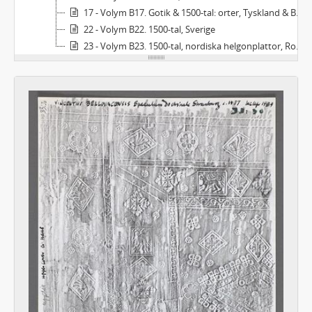
17 - Volym B17. Gotik & 1500-tal: orter, Tyskland & Buda, Olmütz
22 - Volym B22. 1500-tal, Sverige
23 - Volym B23. 1500-tal, nordiska helgonplattor, Rostock, Wittenberg, senare plattor, Johan III