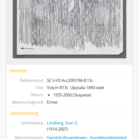
Identitet
Referenskod
SE S-HS Acc2007/96:B:13c
Titel
Volym B13c. Uppsala 1490-talet
Datum
1935-2000 (Skapelse)
Beskrivningsnivå
Enhet
Sammanhang
Arkivbildare
Lindberg, Sten G.
(1914-2007)
Arkivinstitution
Handskriftssamlingen - Kungliga biblioteket