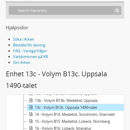
Acc2007/96 - Sten G. Lindbergs samling
B - Bokbandshistoria och avrivningar
Hjälpsidor
1 - Mönsterböcker, böcker, stil, ornament
2 - Stämpelflora, arbetsmaterial
Söka i Arken
3 - Bokbandsstilar, urval
Beställa för läsning
FAQ - Vanliga frågor
4 - Volym B4. Stämpelflora
Världsminnen på KB
6 - Volym B6. Medeltid, klenod, romaneska lädersnitt, odekor
Om Arken
7 - Volym B7. Medeltid, Sverige, manus
Enhet 13c - Volym B13c. Uppsala
8 - Volym B8. Medeltiden, Sverige, blindpressade avrivningar
9 - Volym B9. Medeltid, gotiska stämplar, systematiskt
1490-talet
10 - Volym B10. Medeltid, Vadstena
13a - Volym B13a. Medeltid, Uppsala
13b - Volym B13b. Medeltid, Uppsala
13c - Volym B13c. Uppsala 1490-talet
14 - Volym B14. Medeltid, Stockholm, Stierneld
15 - Volym B15. Medeltid, Lübeck, Nürnberg
16 - Volym B16. Lübeck, litteratur