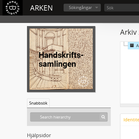
ARKEN
Sökingångar
Arkiv
A
Snabbsök
Identit
Hjälpsidor