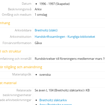
Datum
1996 - 1997 (Skapelse)
Beskrivningsnivå
Arkiv
Omfång och medium
1 omslag
nhang
Arkivbildare
Breitholtz (släkt)
Arkivinstitution
Handskriftssamlingen - Kungliga biblioteket
Förvärvsinformation
Gåva
l och struktur
mfattning och innehåll
Rundskrivelser till föreningens medlemmar mars 199
 för tillgång och användning
Materialspråk
svenska
at material
Relaterade
Se även L 104 (Breitholtz släktarkiv) i KB
beskrivningsenheter
ade arkivbeskrivningar
Breitholtz släktarkiv
Anna Breitholtz papper