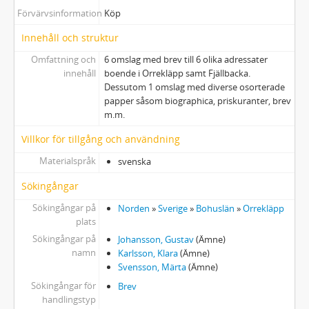
Förvärvsinformation
Köp
Innehåll och struktur
Omfattning och
6 omslag med brev till 6 olika adressater
innehåll
boende i Orrekläpp samt Fjällbacka.
Dessutom 1 omslag med diverse osorterade
papper såsom biographica, priskuranter, brev
m.m.
Villkor för tillgång och användning
Materialspråk
svenska
Sökingångar
Sökingångar på
Norden
»
Sverige
»
Bohuslän
»
Orrekläpp
plats
Sökingångar på
Johansson, Gustav
(Ämne)
namn
Karlsson, Klara
(Ämne)
Svensson, Märta
(Ämne)
Sökingångar för
Brev
handlingstyp