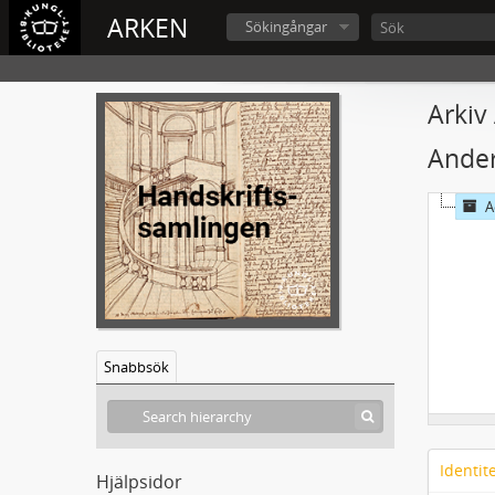
ARKEN
Sökingångar
Arkiv
Ander
A
Snabbsök
Identit
Hjälpsidor