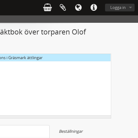
Logga in
släktbok över torparen Olof
ons i Gräsmark ättlingar
Beställningar