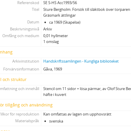
Referenskod
SE S-HS Acc1993/56
Titel
Sture Bergholm: Försök till släktbok över torparen
Gräsmark ättlingar
Datum
ca 1969 (Skapelse)
Beskrivningsnivå
Arkiv
Omfång och medium
0,01 hyllmeter
1 omslag
nhang
Arkivinstitution
Handskriftssamlingen - Kungliga biblioteket
Förvärvsinformation
Gåva, 1969
l och struktur
mfattning och innehåll
Stencil om 11 sidor + lösa pärmar, av Olof Sture B
häfte i kuvert
 för tillgång och användning
illkor för reproduktion
Kan omfattas av lagen om upphovsrätt
Materialspråk
svenska