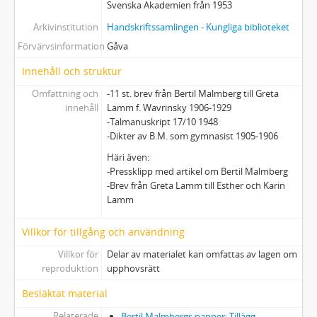
Svenska Akademien från 1953
Arkivinstitution
Handskriftssamlingen - Kungliga biblioteket
Förvärvsinformation
Gåva
Innehåll och struktur
Omfattning och
-11 st. brev från Bertil Malmberg till Greta
innehåll
Lamm f. Wavrinsky 1906-1929
-Talmanuskript 17/10 1948
-Dikter av B.M. som gymnasist 1905-1906
Häri även:
-Pressklipp med artikel om Bertil Malmberg
-Brev från Greta Lamm till Esther och Karin
Lamm
Villkor för tillgång och användning
Villkor för
Delar av materialet kan omfattas av lagen om
reproduktion
upphovsrätt
Besläktat material
Relaterade
Bertil Malmbergs papper: Tillägg