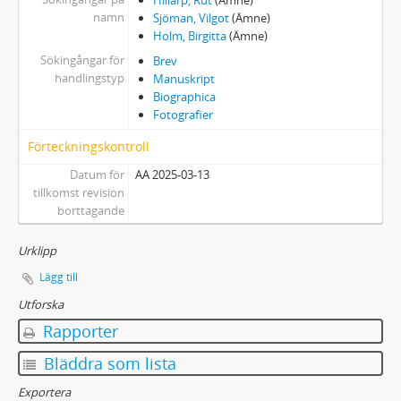
Hillarp, Rut
(Ämne)
namn
Sjöman, Vilgot
(Ämne)
Holm, Birgitta
(Ämne)
Sökingångar för
Brev
handlingstyp
Manuskript
Biographica
Fotografier
Förteckningskontroll
Datum för
AA 2025-03-13
tillkomst revision
borttagande
Urklipp
Lägg till
Utforska
Rapporter
Bläddra som lista
Exportera