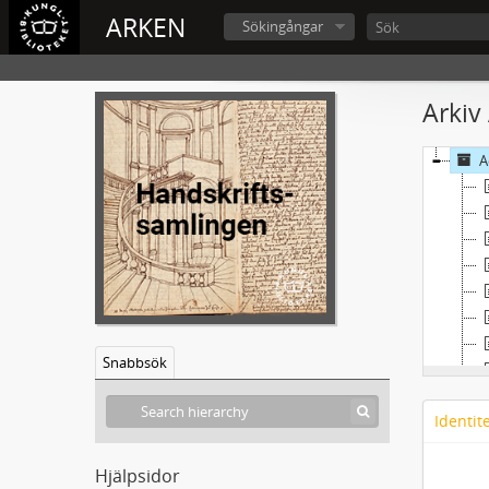
ARKEN
Sökingångar
Arkiv
A
Snabbsök
Identit
Hjälpsidor