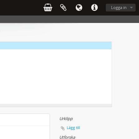
Logga in
g
Urklipp
Lägg till
Utforska