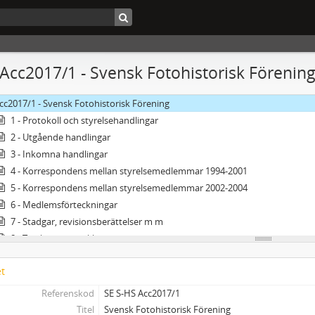
 Acc2017/1 - Svensk Fotohistorisk Förenin
cc2017/1 - Svensk Fotohistorisk Förening
1 - Protokoll och styrelsehandlingar
2 - Utgående handlingar
3 - Inkomna handlingar
4 - Korrespondens mellan styrelsemedlemmar 1994-2001
5 - Korrespondens mellan styrelsemedlemmar 2002-2004
6 - Medlemsförteckningar
7 - Stadgar, revisionsberättelser m m
8 - Tryck och pressklipp
9 - Ekonomihandlingar
et
10 - Verifikationer 1999-2000
11 - Verifikationer 2001-2006
Referenskod
SE S-HS Acc2017/1
12 - Stämplar
Titel
Svensk Fotohistorisk Förening