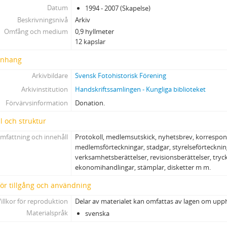
13 - Disketter
Datum
1994 - 2007 (Skapelse)
Beskrivningsnivå
Arkiv
Omfång och medium
0,9 hyllmeter
12 kapslar
nhang
Arkivbildare
Svensk Fotohistorisk Förening
Arkivinstitution
Handskriftssamlingen - Kungliga biblioteket
Förvärvsinformation
Donation.
l och struktur
mfattning och innehåll
Protokoll, medlemsutskick, nyhetsbrev, korrespo
medlemsförteckningar, stadgar, styrelseförtecknin
verksamhetsberättelser, revisionsberättelser, tryck
ekonomihandlingar, stämplar, disketter m m.
 för tillgång och användning
illkor för reproduktion
Delar av materialet kan omfattas av lagen om upp
Materialspråk
svenska