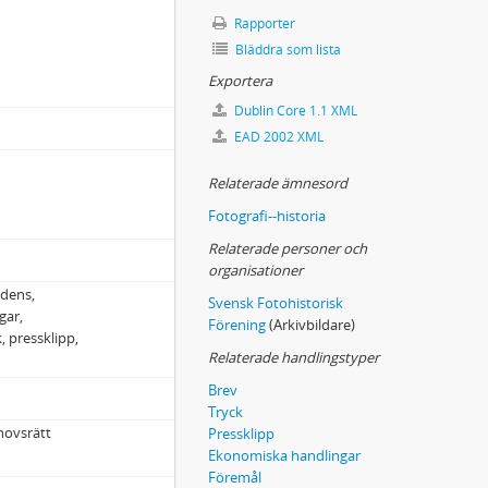
Rapporter
Bläddra som lista
Exportera
Dublin Core 1.1 XML
EAD 2002 XML
Relaterade ämnesord
Fotografi--historia
Relaterade personer och
organisationer
ndens,
Svensk Fotohistorisk
gar,
Förening
(Arkivbildare)
, pressklipp,
Relaterade handlingstyper
Brev
Tryck
hovsrätt
Pressklipp
Ekonomiska handlingar
Föremål