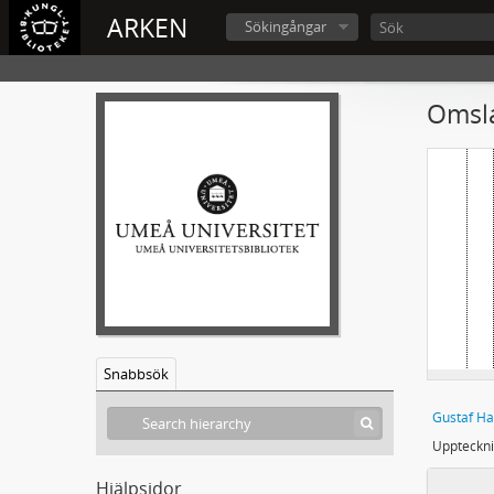
ARKEN
Sökingångar
Omsla
Snabbsök
Gustaf Ha
Uppteckni
Hjälpsidor