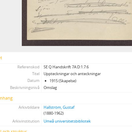
5 - Uppdrag för svenska Röda Korsets hjälpkommitté för krigsfångar
6 - Verksamhet inom frivilligrörelsen under första och andra världskri
7 - Verksamhet inom föreningar och samfund
E - Samlingar
F - Övrigt
et
Referenskod
SE Q Handskrift 7A:D:1:7:6
Titel
Uppteckningar och anteckningar
Datum
1915 (Skapelse)
Beskrivningsnivå
Omslag
nhang
Arkivbildare
Hallström, Gustaf
(1880-1962)
Arkivinstitution
Umeå universitetsbibliotek
l och struktur