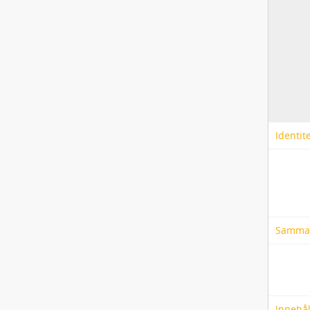
Identit
Samma
Innehål