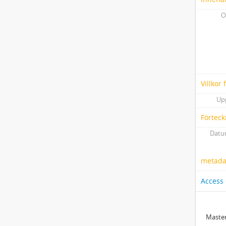
O
Villkor
Up
Förteck
Datum
metadat
Access
Master