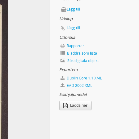
ocken d.o fångstgropar
Lägg till
Urklipp
lsingland, Medelpad, Ångermanland, Västerbotten
Lägg till
Utforska
d, Västerbotten & Norrbotten
Rapporter
ten, Norrbotten, Värmland & Dalsland
Bläddra som lista
aniemi - Torneå (på skidor)
Sök digitala objekt
Exportera
Dublin Core 1.1 XML
ena kring Tana älv i Norge
EAD 2002 XML
Sökhjälpmedel
Ladda ner
 i Sverige och andra länder
iska företeelser