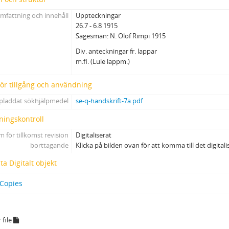
mfattning och innehåll
Uppteckningar
26.7 - 6.8 1915
Sagesman: N. Olof Rimpi 1915
Div. anteckningar fr. lappar
m.fl. (Lule lappm.)
 för tillgång och användning
pladdat sökhjälpmedel
se-q-handskrift-7a.pdf
ningskontroll
 för tillkomst revision
Digitaliserat
borttagande
Klicka på bilden ovan för att komma till det digital
a Digitalt objekt
 Copies
 file