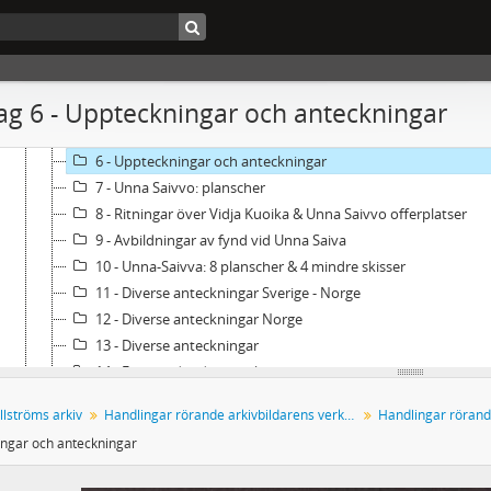
7 - Resor 1915 Lappland & 1917 Nordnorge
1 - Påbörjad dagbok 12 juli - 16 juli 1915 (handskrift)
2 - Dagbok 12 juli - 15 juli 1915 (renskrift)
3 - Diverse brev, telegram, biljetter m.m. i anledning av resan
g 6 - Uppteckningar och anteckningar
4 - Anteckningar om Birkarlar
5 - Sajvats-resan 1915
6 - Uppteckningar och anteckningar
7 - Unna Saivvo: planscher
8 - Ritningar över Vidja Kuoika & Unna Saivvo offerplatser
9 - Avbildningar av fynd vid Unna Saiva
10 - Unna-Saivva: 8 planscher & 4 mindre skisser
11 - Diverse anteckningar Sverige - Norge
12 - Diverse anteckningar Norge
13 - Diverse anteckningar
14 - Förberedande anteckningar
15 - Diverse anteckningar
llströms arkiv
Handlingar rörande arkivbildarens verksamhet
Handlingar rörand
16 - Resa till Norge 1917. Hotellnotor och andra räkningar
ngar och anteckningar
17 - Resa till Norge 1917. Turlistor, resplaner
18 - Resan 1917 Nordnorge