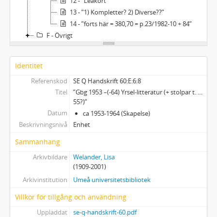
12 - ”Leakort”
13 - ”1) Kompletter? 2) Diverse??”
14 - ”forts här = 380,70 = p.23/1982-10 + 84”
F - Övrigt
Identitet
Referenskod
SE Q Handskrift 60:E:6:8
Titel
”Gbg 1953 –(-64) Yrsel-litteratur (+ stolpar t. …
55?)”
Datum
ca 1953-1964 (Skapelse)
Beskrivningsnivå
Enhet
Sammanhang
Arkivbildare
Welander, Lisa
(1909-2001)
Arkivinstitution
Umeå universitetsbibliotek
Villkor för tillgång och användning
Uppladdat
se-q-handskrift-60.pdf