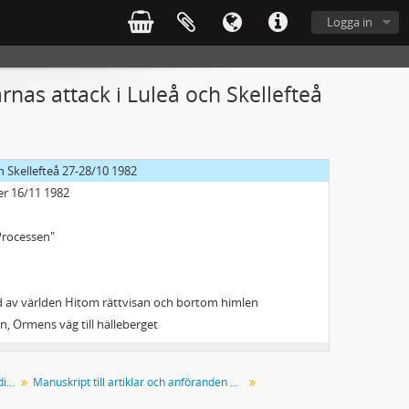
Logga in
s jordfästning
yrelsens konferens om svenskämnets ställning i skolan
rnas attack i Luleå och Skellefteå
ellefteå Bondstan
ch Skellefteå 27-28/10 1982
er 16/11 1982
 Processen"
ylld av världen Hitom rättvisan och bortom himlen
n, Ormens väg till hälleberget
Manuskript till anföranden, artiklar, radio- och TV-programinslag
Manuskript till artiklar och anföranden 1982