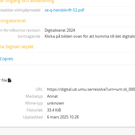
 för tillgång och användning
30 - Utkast till artiklar, texter och anföranden u å (1980-90-tal)
pladdat sökhjälpmedel
se-q-handskrift-52.pdf
31 - Utkast till artiklar och texter 1998, u å
C - Korrespondens
ningskontroll
D - Handlingar rörande arkivbildarens verksamhet
 för tillkomst revision
Digitaliserat 2024
E - Samlingar
borttagande
Klicka på bilden ovan för att komma till det digital
F - Övrigt
a Digitalt objekt
Bilaga
 Copies
 file
URL
https://digital.ub.umu.se/resolve?urn=urn:sli_00
Mediatyp
Annat
Mime-typ
unknown
Filstorlek
33.4 KiB
Uppladdad
6 mars 2025 10.28