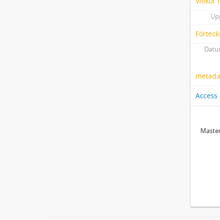
Villkor
Up
Förteck
Datum
metadat
Access
Master