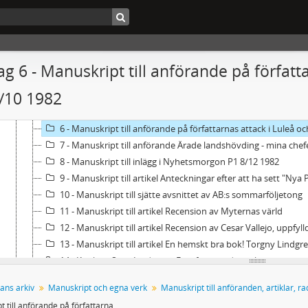
7 - Manuskript till artiklar och anföranden 1981
8 - Manuskript till artiklar och anföranden 1982
1 - Manuskript till några ord från Sara vid Birgit Ståhl-Nyberg
2 - Manuskript till anförande på Kulturrådets och skolöverst
g 6 - Manuskript till anförande på författa
3 - Utkast till tal på Folkets Hus i Jörn
/10 1982
4 - Manuskript till anförande på midsommar helgfirande i Sk
5 - Manuskript till föredrag på Vörå seminarium
6 - Manuskript till anförande på författarnas attack i Luleå o
7 - Manuskript till anförande Ärade landshövding - mina chef
8 - Manuskript till inlägg i Nyhetsmorgon P1 8/12 1982
9 - Manuskript till artikel Anteckningar efter att ha sett "Nya
10 - Manuskript till sjätte avsnittet av AB:s sommarföljetong
11 - Manuskript till artikel Recension av Myternas värld
12 - Manuskript till artikel Recension av Cesar Vallejo, uppf
13 - Manuskript till artikel En hemskt bra bok! Torgny Lindgre
14 - Kritik av Sven Lindquist, En gift mans dagbok
15 - Manuskript till svar på insändare från Sture Ryderholm
ans arkiv
Manuskript och egna verk
16 - Manuskript till artiklar i Vietnamfrågan
Manuskript till anförande på författarnas attack i Luleå och Skellefteå 27-28/10 1982