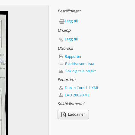
na Maria Lantz artikel
amhället - inte förråa det
Beställningar
Lägg till
t elevbrev
Urklipp
n gränsen
Lägg till
ör hans film"
Utforska
erar Billie Holiday
Rapporter
en och blad"
Bläddra som lista
Sök digitala objekt
Exportera
Garcia Márquez Världen var så ny...
nska kronor biter...
Dublin Core 1.1 XML
ärntiden" i repris!
EAD 2002 XML
Sökhjälpmedel
Ladda ner