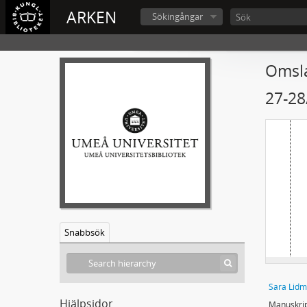
ARKEN
Sökingångar
Omsla
27-28
Snabbsök
Sara Lidm
Hjälpsidor