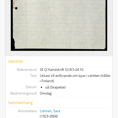
Identitet
Referenskod
SE Q Handskrift 52:B:5:24:10
Titel
Utkast till anförande om byar i världen (hållet
i Finland)
Datum
uå (Skapelse)
Beskrivningsnivå
Omslag
Sammanhang
Arkivbildare
Lidman, Sara
(1923-2004)