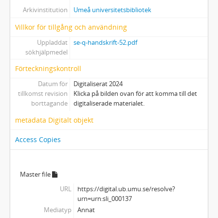
Arkivinstitution
Umeå universitetsbibliotek
Villkor för tillgång och användning
Uppladdat
se-q-handskrift-52.pdf
sökhjälpmedel
Förteckningskontroll
Datum för
Digitaliserat 2024
tillkomst revision
Klicka på bilden ovan för att komma till det
borttagande
digitaliserade materialet.
metadata Digitalt objekt
Access Copies
Master file
URL
https://digital.ub.umu.se/resolve?
urn=urn:sli_000137
Mediatyp
Annat