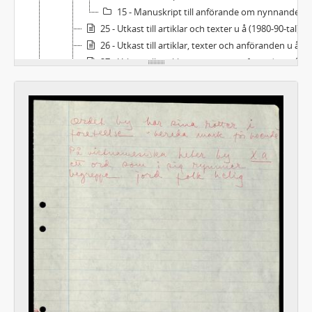
15 - Manuskript till anförande om nynnandet i världen
25 - Utkast till artiklar och texter u å (1980-90-tal)
26 - Utkast till artiklar, texter och anföranden u å (1980-tal)
27 - Utkast till artiklar, texter och anföranden u å (1980-tal)
28 - Utkast till artiklar, texter och anföranden u å (1980-tal)
29 - Utkast till artiklar, texter och anföranden u å (1980-90-tal)
30 - Utkast till artiklar, texter och anföranden u å (1980-90-tal)
31 - Utkast till artiklar och texter 1998, u å
C - Korrespondens
D - Handlingar rörande arkivbildarens verksamhet
E - Samlingar
F - Övrigt
Bilaga