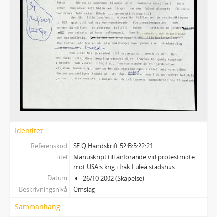
Identitet
Referenskod
SE Q Handskrift 52:B:5:22:21
Titel
Manuskript till anförande vid protestmöte
mot USA:s krig i Irak Luleå stadshus
Datum
26/10 2002 (Skapelse)
Beskrivningsnivå
Omslag
Sammanhang