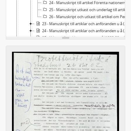
24 - Manuskript till artikel Förenta nationerna är i nöd
25 - Manuskript utkast och underlag till artikel Stringtrosan
26 - Manuskript och utkast till artikel om Per Ahlmark
23 - Manuskript till artiklar och anföranden u å (1980-2000-tal)
24 - Manuskript till artiklar och anföranden u å (1980-90-tal)
25 - Utkast till artiklar och texter u å (1980-90-tal)
26 - Utkast till artiklar, texter och anföranden u å (1980-tal)
27 - Utkast till artiklar, texter och anföranden u å (1980-tal)
28 - Utkast till artiklar, texter och anföranden u å (1980-tal)
29 - Utkast till artiklar, texter och anföranden u å (1980-90-tal)
30 - Utkast till artiklar, texter och anföranden u å (1980-90-tal)
31 - Utkast till artiklar och texter 1998, u å
C - Korrespondens
D - Handlingar rörande arkivbildarens verksamhet
E - Samlingar
F - Övrigt
Bilaga