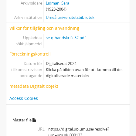
Arkivbildare
Lidman, Sara
(1923-2004)
Arkivinstitution
Umeå universitetsbibliotek
Villkor för tillgång och användning
Uppladdat
se-q-handskrift-52.pdf
sökhjälpmedel
Förteckningskontroll
Datum för
Digitaliserat 2024
tillkomst revision
Klicka på bilden ovan för att komma till det
borttagande
digitaliserade materialet.
metadata Digitalt objekt
Access Copies
Master file
URL
https://digital.ub.umu.se/resolve?
urn=urn:sli_000123