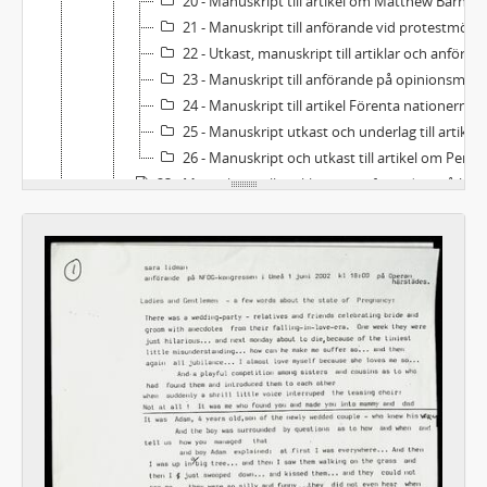
20 - Manuskript till artikel om Matthew Barneys filmsvit The Creamaster Cycle
21 - Manuskript till anförande vid protestmöte mot USA:s krig i Irak Luleå stadshus
22 - Utkast, manuskript till artiklar och anförande rörande Irakkriget och vapenanvändningen
23 - Manuskript till anförande på opinionsmöte på de mänskliga rättigheternas dag mot USA:s krigshot mot Irak i ABF-huset Stockholm
24 - Manuskript till artikel Förenta nationerna är i nöd
25 - Manuskript utkast och underlag till artikel Stringtrosan
26 - Manuskript och utkast till artikel om Per Ahlmark
23 - Manuskript till artiklar och anföranden u å (1980-2000-tal)
24 - Manuskript till artiklar och anföranden u å (1980-90-tal)
25 - Utkast till artiklar och texter u å (1980-90-tal)
26 - Utkast till artiklar, texter och anföranden u å (1980-tal)
27 - Utkast till artiklar, texter och anföranden u å (1980-tal)
28 - Utkast till artiklar, texter och anföranden u å (1980-tal)
29 - Utkast till artiklar, texter och anföranden u å (1980-90-tal)
30 - Utkast till artiklar, texter och anföranden u å (1980-90-tal)
31 - Utkast till artiklar och texter 1998, u å
C - Korrespondens
D - Handlingar rörande arkivbildarens verksamhet
E - Samlingar