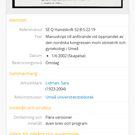
F - Övrigt
Bilaga
Identitet
Referenskod
SE Q Handskrift 52:B:5:22:19
Titel
Manuskript till anförande vid öppnandet av
den nordiska kongressen inom obstetrik och
gynekologi i Umeå
Datum
1/6 2002 (Skapelse)
Beskrivningsnivå
Omslag
Sammanhang
Arkivbildare
Lidman, Sara
(1923-2004)
Arkivinstitution
Umeå universitetsbibliotek
Innehåll och struktur
Omfattning och
Flera versioner
innehåll
även brev och program
Villkor för tillgång och användning