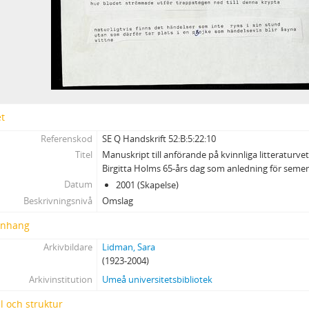
Bilaga
et
Referenskod
SE Q Handskrift 52:B:5:22:10
Titel
Manuskript till anförande på kvinnliga litteraturv
Birgitta Holms 65-års dag som anledning för semen
Datum
2001 (Skapelse)
Beskrivningsnivå
Omslag
nhang
Arkivbildare
Lidman, Sara
(1923-2004)
Arkivinstitution
Umeå universitetsbibliotek
l och struktur