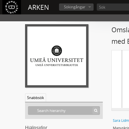
ARKEN
Sökingångar
Omsla
med B
Snabbsök
Sara Lidm
Hjälpsidor