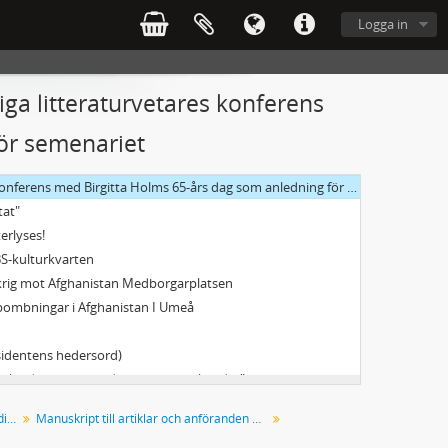
Renfors/Vindeln
Logga in
g i Alnö kyrka
 Sandströms musik till en Mölna-Elegi" på Slottet
ngen duva precis
iga litteraturvetares konferens
högskolans första årskurs (Aula Nordica, Umeå)
ör semenariet
sson Edelheit
erens med Birgitta Holms 65-års dag som anledning för semenariet
tat"
terlyses!
BS-kulturkvarten
 krig mot Afghanistan Medborgarplatsen
 bombningar i Afghanistan I Umeå
esidentens hedersord)
 ett land utan att medborgarna märker det"
ka kongressen inom obstetrik och gynekologi i Umeå
Manuskript till anföranden, artiklar, radio- och TV-programinslag
Manuskript till artiklar och anföranden 2001-2003
 Creamaster Cycle