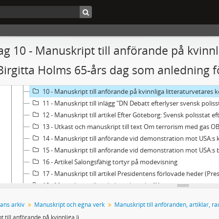
3 - Manuskript till anförande vid invigningen av biblioteket 
4 - Manuskript och utkast till anförande om Hjördis Schymber
5 - Utkast och manuskript till "Inledande ord före Sven David
6 - Manuskript till artikel Saras krönika... Eisenhower var ju i
g 10 - Manuskript till anförande på kvinnl
7 - Manuskript till anförande vid välkomstceremoni för lärar
irgitta Holms 65-års dag som anledning f
8 - Manuskript till artikel om FOI
9 - Manuskript till text till utställningskatalog om Martha Nil
10 - Manuskript till anförande på kvinnliga litteraturvetares konf
11 - Manuskript till inlägg "DN Debatt efterlyser svensk poliss
12 - Manuskript till artikel Efter Göteborg: Svensk polisstat ef
13 - Utkast och manuskript till text Om terrorism med gas O
14 - Manuskript till anförande vid demonstration mot USA:s
15 - Manuskript till anförande vid demonstration mot USA:s
16 - Artikel Salongsfähig tortyr på modevisning
17 - Manuskript till artikel Presidentens förlovade heder (Pr
18 - Manuskript till artikel gästkrönika "Konsten att ge bort
19 - Manuskript till anförande vid öppnandet av den nordis
ans arkiv
Manuskript och egna verk
20 - Manuskript till artikel om Matthew Barneys filmsvit The
Manuskript till anförande på kvinnliga litteraturvetares konferens med Birgitta Holms 65-års dag som anledning för semenariet