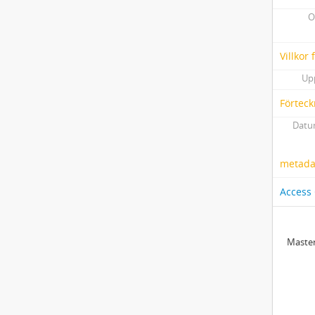
O
Villkor
Up
Förteck
Datum
metadat
Access
Master