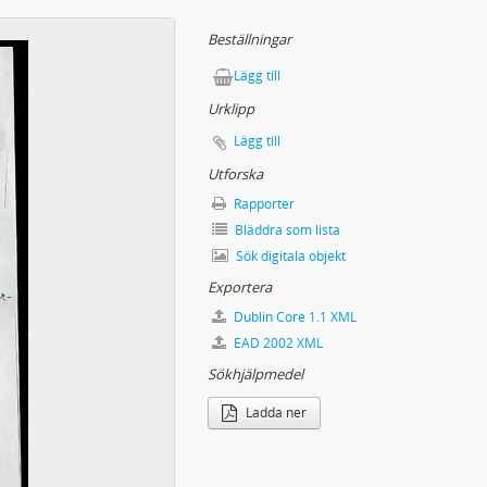
 i Irak Luleå stadshus
Irakkriget och vapenanvändningen
Beställningar
tigheternas dag mot USA:s krigshot mot Irak i ABF-huset Stockholm
Lägg till
Urklipp
Lägg till
Utforska
Rapporter
Bläddra som lista
Sök digitala objekt
Exportera
Dublin Core 1.1 XML
EAD 2002 XML
Sökhjälpmedel
Ladda ner