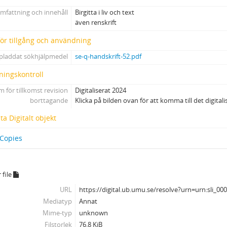
mfattning och innehåll
Birgitta i liv och text
även renskrift
 för tillgång och användning
pladdat sökhjälpmedel
se-q-handskrift-52.pdf
ningskontroll
 för tillkomst revision
Digitaliserat 2024
borttagande
Klicka på bilden ovan för att komma till det digital
a Digitalt objekt
 Copies
 file
URL
https://digital.ub.umu.se/resolve?urn=urn:sli_00
Mediatyp
Annat
Mime-typ
unknown
Filstorlek
76.8 KiB