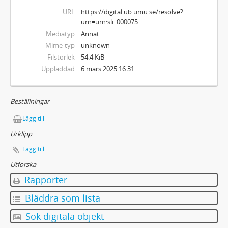
URL
https://digital.ub.umu.se/resolve?
urn=urn:sli_000075
Mediatyp
Annat
Mime-typ
unknown
Filstorlek
54.4 KiB
Uppladdad
6 mars 2025 16.31
Beställningar
Lägg till
Urklipp
Lägg till
Utforska
Rapporter
Bläddra som lista
Sök digitala objekt