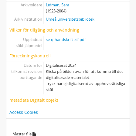
31 - Utkast till artiklar och texter 1998, u å
Arkivbildare
Lidman, Sara
C - Korrespondens
(1923-2004)
D - Handlingar rörande arkivbildarens verksamhet
Arkivinstitution
Umeå universitetsbibliotek
E - Samlingar
F - Övrigt
Villkor för tillgång och användning
Bilaga
Uppladdat
se-q-handskrift-52.pdf
sökhjälpmedel
Förteckningskontroll
Datum för
Digitaliserat 2024
tillkomst revision
Klicka på bilden ovan för att komma till det
borttagande
digitaliserade materialet.
Tryck har ej digitaliserat av upphovsrättsliga
skäl.
metadata Digitalt objekt
Access Copies
Master file