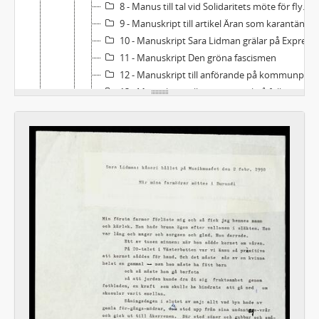
8 - Manus till tal vid Solidaritets möte för flyktingar
9 - Manuskript till artikel Äran som karantän
10 - Manuskript Sara Lidman grälar på Expressen
11 - Manuskript Den gröna fascismen
12 - Manuskript till anförande på kommunplanerarkonferens i Skellefteå. I Norrland hava vi en stor del av Sverige
13 - Manuskript till invigningstal på folkmusikfestivalen i Falun
14 - Manuskript om knätofsen till boken Polska (Folkmusik och dansåret 1990)
15 - Manuskript till inslag i Sommar Ellen
16 - Manuskript till artikel "En obefolkad radionämnd"
17 - Manuskript till inslag i OBS-kulturkvarten
18 - Masnuskript ang nyutkommen bok av Olof Lagercrantz
19 - "The village on earth" Tal på en internationell författarfestival i Toronto, Canada
20 - Manuskript ang kritiker-kritik
21 - Manuskript till artikel Inlägg i serien "Massans kultur får aldrig status"
22 - Manuskript till artikel Är det bara Marx som predikat rättvisa?
23 - Manuskript till artikel (ofullständigt) "Ta tillbaka Kissingers fredspris"
24 - Utkast och manuskript till Öppet brev till Claire Wikholm ang hennes krönika i DN 26/2 1990
25 - Manuskript och utkast till artikel 80 miljarder och 8 därtill
26 - Manuskript till artikel till Ord och bild "Små skolor i små städer"