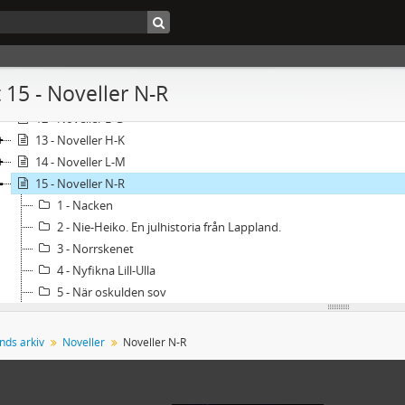
andskrift 41 - Frida Åslunds arkiv
Romaner
Noveller
10 - Noveller A-B
 15 - Noveller N-R
11 - Noveller D
12 - Noveller E-G
13 - Noveller H-K
14 - Noveller L-M
15 - Noveller N-R
1 - Nacken
2 - Nie-Heiko. En julhistoria från Lappland.
3 - Norrskenet
4 - Nyfikna Lill-Ulla
5 - När oskulden sov
6 - När solen miste sitt sken. En gammal historia.
7 - ... och fann det vid sitt eget brunnstak!
nds arkiv
Noveller
Noveller N-R
8 - Offret
9 - Ol-Orsen botaren
10 - Onkel Sams ring