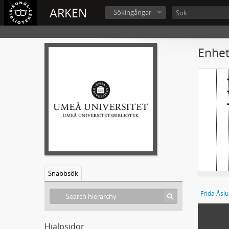
H
ARKEN
Sökingångar
Enhet
Snabbsök
Frida Åslu
Hjälpsidor