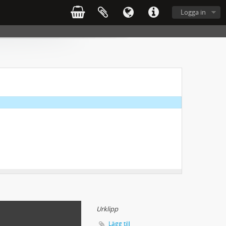
Logga in
Urklipp
Lägg till