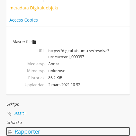
metadata Digitalt objekt
Access Copies
Master file
URL
https://digital.ub.umu.se/resolve?
urn=urn:anl_000037
Mediatyp
Annat
Mime-typ
unknown
Filstorlek
86.2 KiB
Uppladdad
2 mars 2021 10.32
Urklipp
Lägg till
Utforska
Rapporter