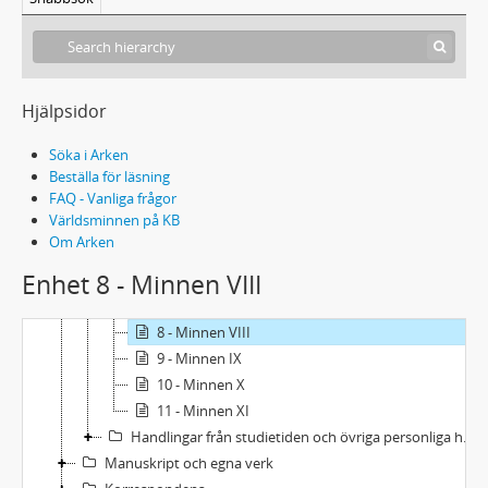
Handskrift 40A - Johan Anders Linders arkiv
Personliga handlingar
Hjälpsidor
Levnadsbeskrivning
1 - Minnen från barna- och ungdomsåren
Söka i Arken
2 - Levnadsteckning över Fredrica Christina Linder
Beställa för läsning
FAQ - Vanliga frågor
3 - Minnen III
Världsminnen på KB
4 - Minnen IV
Om Arken
5 - Minnen V
Enhet 8 - Minnen VIII
6 - Minnen VI
7 - Minnen VII
8 - Minnen VIII
9 - Minnen IX
10 - Minnen X
11 - Minnen XI
Handlingar från studietiden och övriga personliga handlingar
Manuskript och egna verk