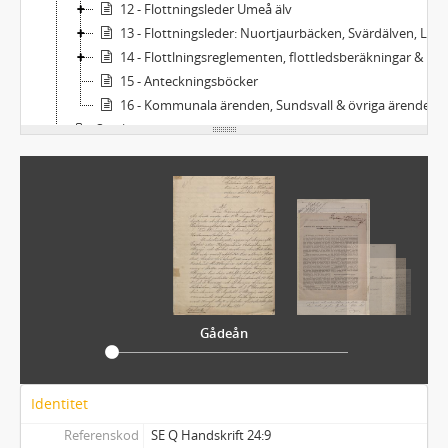
12 - Flottningsleder Umeå älv
13 - Flottningsleder: Nuortjaurbäcken, Svärdälven, Luleå älv och Råneå älv.
14 - Flottlningsreglementen, flottledsberäkningar & flottledsbyggnader
15 - Anteckningsböcker
16 - Kommunala ärenden, Sundsvall & övriga ärenden
Samlingar
Övrigt
Gådeån
Identitet
Referenskod
SE Q Handskrift 24:9