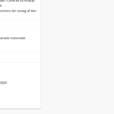
r i Öhre elf till hvilkas
dt
ttens län utslag af den
iserade materialet.
00069