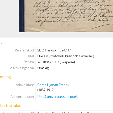
et
Referenskod
SE Q Handskrift 24:11:1
Titel
Öre älv (Protokoll, brev och skrivelser)
Datum
1884 - 1903 (Skapelse)
Beskrivningsnivå
Omslag
nhang
Arkivbildare
Cornell, Johan Fredrik
(1837-1912)
Arkivinstitution
Umeå universitetsbibliotek
l och struktur