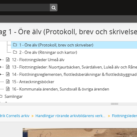
6 - Flottningsleder i Dalälven, Solnaån, Hoa älv, Gnarpsån, Ljusne älv
7 - Flottningsleder i Gimån, & Selångerån
8 - Flottningsleder: Indalsälven, Gerån, Halån, Laxsjö, Mjellån, Ljustorpsån, Oxsjön,
9 - Flottningsleder i Gådeån, Ångermanälven, Fjällsjöälven, Faxälven
g 1 - Öre älv (Protokoll, brev och skrivelse
10 - Flottningsleder i Moälven
11 - Flottningsleder Öre älv
1 - Öre älv (Protokoll, brev och skrivelser)
2 - Öre älv (Ritningar och kartor)
12 - Flottningsleder Umeå älv
13 - Flottningsleder: Nuortjaurbäcken, Svärdälven, Luleå älv och Råne
14 - Flottlningsreglementen, flottledsberäkningar & flottledsbyggnad
15 - Anteckningsböcker
16 - Kommunala ärenden, Sundsvall & övriga ärenden
Samlingar
Övrigt
rik Cornells arkiv
Handlingar rörande arkivbildarens verksamhet
Flottningslede