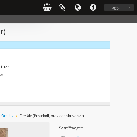
, Ljungan m.m.
Logga in
 Singån, Sikåsån, Örån, Öjarån, Hofvermoån, Sällsjön, Ockesjön & Nästån
r)
å älv.
er
r Öre älv
Öre älv (Protokoll, brev och skrivelser)
Beställningar