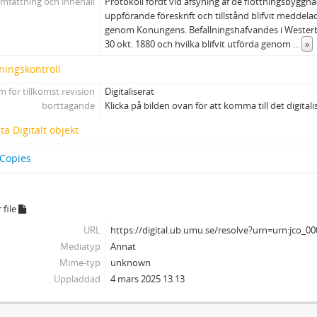
mfattning och innehåll
Protokoll fördt vid afsyning af de flottningsbyggnade
uppförande föreskrift och tillstånd blifvit meddela
genom Konungens. Befallningshafvandes i Westerbo
30 okt. 1880 och hvilka blifvit utförda genom
...
»
ningskontroll
 för tillkomst revision
Digitaliserat
borttagande
Klicka på bilden ovan för att komma till det digital
a Digitalt objekt
 Copies
 file
URL
https://digital.ub.umu.se/resolve?urn=urn:jco_0
Mediatyp
Annat
Mime-typ
unknown
Uppladdad
4 mars 2025 13.13