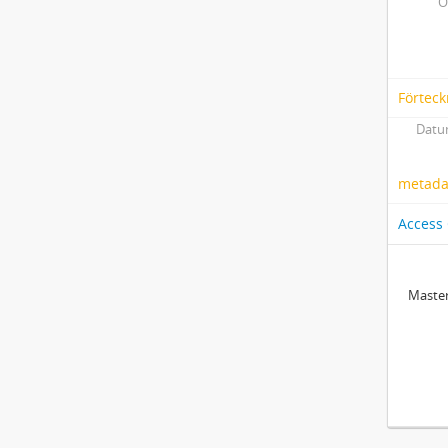
O
Förteck
Datum
metadat
Access
Master