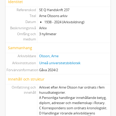
Identitet
Referenskod
SE Q Handskrift 237
Titel
Arne Olssons arkiv
Datum
1938 - 2024 (Arkivbildning)
Beskrivningsnivå
Arkiv
Omfång och
3 hyllmeter
medium
Sammanhang
Arkivbildare
Olsson, Arne
Arkivinstitution
Umeå universitetsbibliotek
Förvärvsinformation
Gåva 2024/2
Innehåll och struktur
Omfattning och
Arkivet efter Arne Olsson har ordnats i fem
innehåll
huvudkategorier.
A Personliga handlingar innehållande betyg,
diplom, adresser och medlemskap i Rotary.
C Korrespondens som ordnats kronologiskt.
D Handlingar rörande arkivbildarens