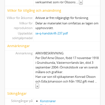
verksamhet som rör Olssons
...
»
Villkor för tillgång och användning
Villkor för åtkomst
Arkivet är fritt tillgängligt för forskning.
Villkor för
Delar av materialet kan omfattas av lagen om
reproduktion
upphovsrätt.
Uppladdat
se-q-handskrift-237.pdf
sökhjälpmedel
Anmärkningar
Anmärkning
ARKIVBESKRIVNING:
Per Olof Arne Olsson, född 17 november 1918
i Gruindsunda, Västernorrlands län, död 3
september 2004 i Örnsköldsvik var en svensk
målare och grafiker.
Han var son till sjökaptenen Konrad Olsson
och Edla Johansson och från 1952 gift med
...
»
Sökingångar
Sökingångar på
Konstnärer