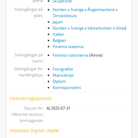
ämne
Skulptörer
Sökingångar på
Norden
»
Sverige
»
Ångermanland
»
plats
Örnsköldsvik
Japan
Norden
»
Sverige
»
Västerbotten
»
Umeå
Italien
Belgien
Förenta staterna
Sökingångar på
Förenta nationerna
(Ämne)
namn
Sökingångar för
Fotografier
handlingstyp
Manuskript
Diplom
Korrespondens
Förteckningskontroll
Datum för
AJ 2025-07-31
tillkomst revision
borttagande
metadata Digitalt objekt