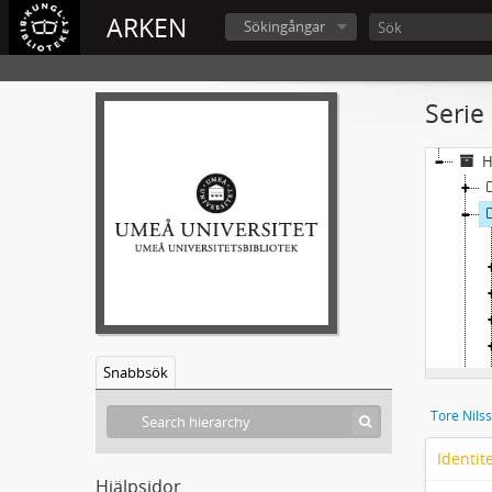
ARKEN
Sökingångar
Serie
H
Snabbsök
Tore Nilss
Identit
Hjälpsidor