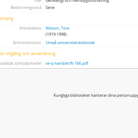
Titel
Genealogi och hembygdsforskning
Beskrivningsnivå
Serie
nhang
Arkivbildare
Nilsson, Tore
(1919-1998)
Arkivinstitution
Umeå universitetsbibliotek
 för tillgång och användning
pladdat sökhjälpmedel
se-q-handskrift-166.pdf
Kungliga biblioteket hanterar dina personuppg