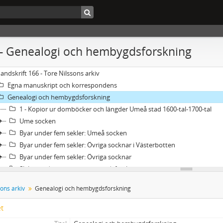
 - Genealogi och hembygdsforskning
andskrift 166 - Tore Nilssons arkiv
Egna manuskript och korrespondens
Genealogi och hembygdsforskning
1 - Kopior ur domböcker och längder Umeå stad 1600-tal-1700-tal
Ume socken
Byar under fem sekler: Umeå socken
Byar under fem sekler: Övriga socknar i Västerbotten
Byar under fem sekler: Övriga socknar
Släktutredningar och hembygdsforskning
Militärhistoria
ons arkiv
Genealogi och hembygdsforskning
Övrigt
et