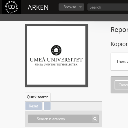
ARKEN
Browse
Repor
Kopior
There 
Cance
Quick search