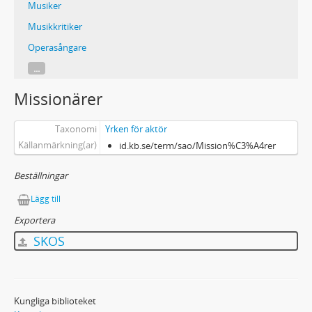
Musiker
Musikkritiker
Operasångare
...
Missionärer
Taxonomi
Yrken för aktör
Källanmärkning(ar)
id.kb.se/term/sao/Mission%C3%A4rer
Beställningar
Lägg till
Exportera
SKOS
Kungliga biblioteket