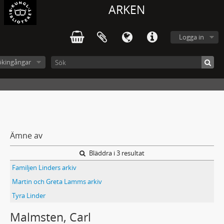
ARKEN
Logga in
ökingångar
Ämne av
Bläddra i 3 resultat
Familjen Linders arkiv
Martin och Greta Lamms arkiv
Tyra Linder
Malmsten, Carl