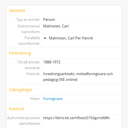
Identitet
Typ av entitet
Person
Auktoriserad
Malmsten, Carl
namnform
Parallella
Malmsten, Carl Per Henrik
namnformer
Förteckning
Tid då entitet
1888-1972
existerat
Historik
Inredningsarkitekt, möbelformgivare och
pedagog (NE online)
Sökingångar
Yrken
Formgivare
Kontroll
Auktoritetspostens
https://libris.kb.se/hftwzs515dgvnd6#it
identifierare