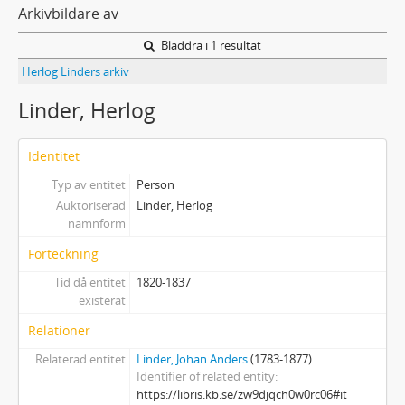
Arkivbildare av
Bläddra i 1 resultat
Herlog Linders arkiv
Linder, Herlog
Identitet
Typ av entitet
Person
Auktoriserad
Linder, Herlog
namnform
Förteckning
Tid då entitet
1820-1837
existerat
Relationer
Relaterad entitet
Linder, Johan Anders
(1783-1877)
Identifier of related entity
https://libris.kb.se/zw9djqch0w0rc06#it