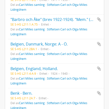
Del av
Carl Milles samling : Stiftelsen Carl och Olga Milles
Lidingöhem
"Barbro och Åke" (brev 1922-1924). "Mem." (memoarer, även original). "Mina jordiska ägodelar", original (ej kopiebok).
SE S-HS L211:1:A:75
Enhet
Del av
Carl Milles samling : Stiftelsen Carl och Olga Milles
Lidingöhem
Belgien, Danmark, Norge: A - Ö.
SE S-HS L211:2BA:1
Enhet
Del av
Carl Milles samling : Stiftelsen Carl och Olga Milles
Lidingöhem
Belgien, England, Holland.
SE S-HS L211:4:A:9
Enhet
1924 -- 1940
Del av
Carl Milles samling : Stiftelsen Carl och Olga Milles
Lidingöhem
Benk - Bern.
SE S-HS L211:2A:7
Enhet
Del av
Carl Milles samling : Stiftelsen Carl och Olga Milles
Lidingöhem