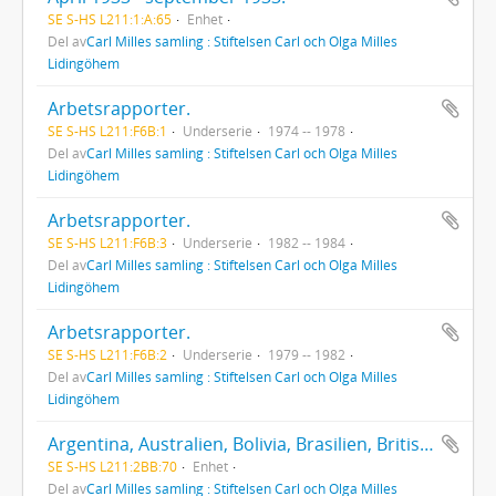
SE S-HS L211:1:A:65
Enhet
Del av
Carl Milles samling : Stiftelsen Carl och Olga Milles
Lidingöhem
Arbetsrapporter.
SE S-HS L211:F6B:1
Underserie
1974 -- 1978
Del av
Carl Milles samling : Stiftelsen Carl och Olga Milles
Lidingöhem
Arbetsrapporter.
SE S-HS L211:F6B:3
Underserie
1982 -- 1984
Del av
Carl Milles samling : Stiftelsen Carl och Olga Milles
Lidingöhem
Arbetsrapporter.
SE S-HS L211:F6B:2
Underserie
1979 -- 1982
Del av
Carl Milles samling : Stiftelsen Carl och Olga Milles
Lidingöhem
Argentina, Australien, Bolivia, Brasilien, British Guiana, Colombia, Cuba, Japan, Mexico, Nya Zealand, Peru, Sydafrika.
SE S-HS L211:2BB:70
Enhet
Del av
Carl Milles samling : Stiftelsen Carl och Olga Milles