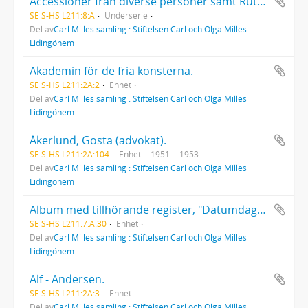
Accessioner från diverse personer samt Ruth Milles samling, 32 volymer
SE S-HS L211:8:A
Underserie
Del av
Carl Milles samling : Stiftelsen Carl och Olga Milles
Lidingöhem
Akademin för de fria konsterna.
SE S-HS L211:2A:2
Enhet
Del av
Carl Milles samling : Stiftelsen Carl och Olga Milles
Lidingöhem
Åkerlund, Gösta (advokat).
SE S-HS L211:2A:104
Enhet
1951 -- 1953
Del av
Carl Milles samling : Stiftelsen Carl och Olga Milles
Lidingöhem
Album med tillhörande register, "Datumdagbok".
SE S-HS L211:7:A:30
Enhet
Del av
Carl Milles samling : Stiftelsen Carl och Olga Milles
Lidingöhem
Alf - Andersen.
SE S-HS L211:2A:3
Enhet
Del av
Carl Milles samling : Stiftelsen Carl och Olga Milles