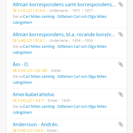
Allmän korrespondens samt korrespondens rörande Carl Milles medalj, 100-årsjubiléet (1975).
SE S-HS L211:E1A:4
Underserie
1971 -- 1977
Del av
Carl Milles samling : Stiftelsen Carl och Olga Milles
Lidingöhem
Allmän korrespondens, bl.a. rörande konstverksförsäljning, avgjutningsrätter, m. m.
SE S-HS L211:E1A:1
Underserie
1954 -- 1959
Del av
Carl Milles samling : Stiftelsen Carl och Olga Milles
Lidingöhem
Åm - Ö.
SE S-HS L211:2A:105
Enhet
Del av
Carl Milles samling : Stiftelsen Carl och Olga Milles
Lidingöhem
Amerikaberättelse.
SE S-HS L211:4:E:7
Enhet
1929
Del av
Carl Milles samling : Stiftelsen Carl och Olga Milles
Lidingöhem
Andersson - Andrén.
SE S-HS L211:2A:4
Enhet