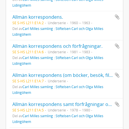
Lidingöhem
Allmän korrespondens.
SE S-HS L211:E1A:2
Underserie
1960 -- 1963
Del av
Carl Milles samling : Stiftelsen Carl och Olga Milles
Lidingöhem
Allmän korrespondens och förfrågningar.
SE S-HS L211:E1A:6
Underserie
1981 -- 1983
Del av
Carl Milles samling : Stiftelsen Carl och Olga Milles
Lidingöhem
Allmän korrespondens (om böcker, besök, filmning, utställningar, museistatistik, oljeskada m. m.).
SE S-HS L211:E1A:7
Underserie
Del av
Carl Milles samling : Stiftelsen Carl och Olga Milles
Lidingöhem
Allmän korrespondens samt förfrågningar och förslag om filmning (1980).
SE S-HS L211:E1A:5
Underserie
1978 -- 1980
Del av
Carl Milles samling : Stiftelsen Carl och Olga Milles
Lidingöhem