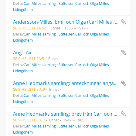
Del av
Carl Milles samling : Stiftelsen Carl och Olga Milles
Lidingöhem
Andersson-Milles, Emil och Olga (Carl Milles far och styvmor).
SE S-HS L211:2A:52
Enhet
1885 -- 1919
Del av
Carl Milles samling : Stiftelsen Carl och Olga Milles
Lidingöhem
Ang - Ax.
SE S-HS L211:2A:5
Enhet
Del av
Carl Milles samling : Stiftelsen Carl och Olga Milles
Lidingöhem
Anne Hedmarks samling: anteckningar angående Carl Milles. Spiritualister i Göteborg: seanser, brev m. m. Diverse tackkort m. m.
SE S-HS L211:8:A:9
Enhet
Del av
Carl Milles samling : Stiftelsen Carl och Olga Milles
Lidingöhem
Anne Hedmarks samling: brev från Carl och Olga Milles, diverse handlingar.
SE S-HS L211:8:A:7
Enhet
1947 -- 1985
Del av
Carl Milles samling : Stiftelsen Carl och Olga Milles
Lidingöhem