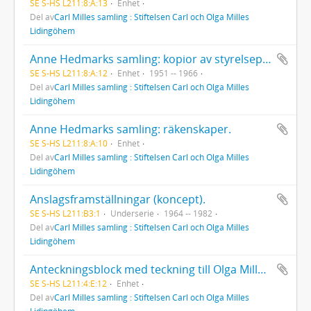
SE S-HS L211:8:A:13
Enhet
Del av
Carl Milles samling : Stiftelsen Carl och Olga Milles
Lidingöhem
Anne Hedmarks samling: kopior av styrelseprotokoll (Stiftelsens).
SE S-HS L211:8:A:12
Enhet
1951 -- 1966
Del av
Carl Milles samling : Stiftelsen Carl och Olga Milles
Lidingöhem
Anne Hedmarks samling: räkenskaper.
SE S-HS L211:8:A:10
Enhet
Del av
Carl Milles samling : Stiftelsen Carl och Olga Milles
Lidingöhem
Anslagsframställningar (koncept).
SE S-HS L211:B3:1
Underserie
1964 -- 1982
Del av
Carl Milles samling : Stiftelsen Carl och Olga Milles
Lidingöhem
Anteckningsblock med teckning till Olga Milles födelsedag 24/1 1940, citat av Francis av Assisi, vykort med motiv till kapellet för Milles viloplats. Diverse handlingar, verser, kort, glasögonrecept. Anteckningar: betraktelse av människan och Gud (odaterat). Ritning och fotografi (säng till Julius Kronberg 1904), brev från Staffan Kronberg. Diverse anteckningar, utkast till brev, ritningar.
SE S-HS L211:4:E:12
Enhet
Del av
Carl Milles samling : Stiftelsen Carl och Olga Milles
Lidingöhem