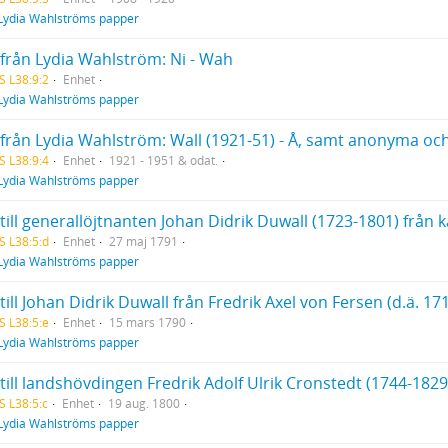
Lydia Wahlströms papper
 från Lydia Wahlström: Ni - Wah
S L38:9:2
Enhet
Lydia Wahlströms papper
 från Lydia Wahlström: Wall (1921-51) - Å, samt anonyma och
S L38:9:4
Enhet
1921 - 1951 & odat.
Lydia Wahlströms papper
S L38:5:d
Enhet
27 maj 1791
Lydia Wahlströms papper
till Johan Didrik Duwall från Fredrik Axel von Fersen (d.ä. 17
S L38:5:e
Enhet
15 mars 1790
Lydia Wahlströms papper
till landshövdingen Fredrik Adolf Ulrik Cronstedt (1744-182
S L38:5:c
Enhet
19 aug. 1800
Lydia Wahlströms papper