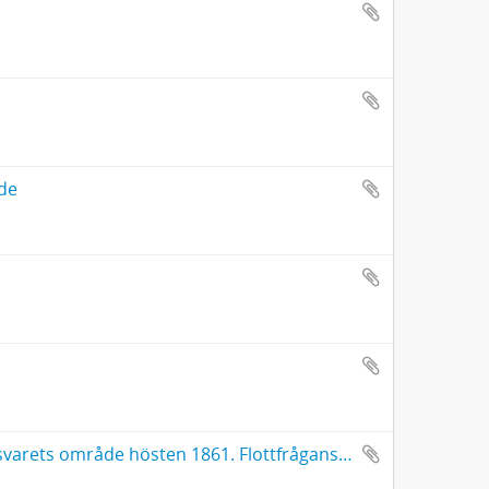
ade
Danska förslag till allians och skandinaviskt samarbete på sjöförsvarets område hösten 1861. Flottfrågans utveckling till september 1863