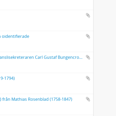
 oidentifierade
Brev till generallöjtnanten Johan Didrik Duwall (1723-1801) från kanslisekreteraren Carl Gustaf Bungencrona (1747-1795)
19-1794)
9) från Mathias Rosenblad (1758-1847)