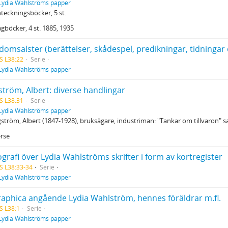
Lydia Wahlströms papper
nteckningsböcker, 5 st.
agböcker, 4 st. 1885, 1935
S L38:22
Serie
Lydia Wahlströms papper
ström, Albert: diverse handlingar
S L38:31
Serie
Lydia Wahlströms papper
gström, Albert (1847-1928), bruksägare, industriman: "Tankar om tillvaron" s
erse
ografi över Lydia Wahlströms skrifter i form av kortregister
S L38:33-34
Serie
Lydia Wahlströms papper
raphica angående Lydia Wahlström, hennes föräldrar m.fl.
S L38:1
Serie
Lydia Wahlströms papper