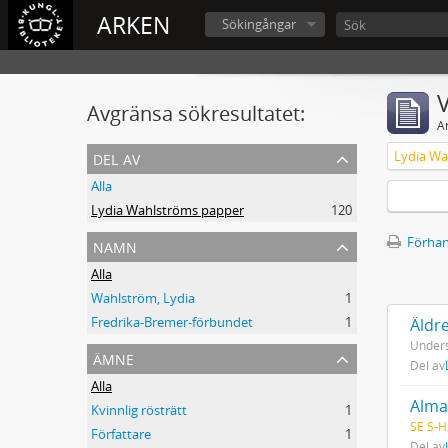
ARKEN
Sökingångar
V
Avgränsa sökresultatet:
A
del av
Lydia Wa
Alla
Lydia Wahlströms papper
120
namn
Förhan
Alla
Wahlström, Lydia
1
Fredrika-Bremer-förbundet
1
Äldre
Unders
ämne
Del av
Alla
Alma
Kvinnlig rösträtt
1
SE S-H
Författare
1
Del av