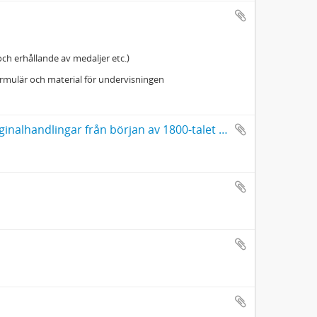
och erhållande av medaljer etc.)
rmulär och material för undervisningen
Bohemanska papper. [Diverse excerpter. Äldre avskrifter och originalhandlingar från början av 1800-talet rörande bl.a. hovsekreteraren Carl Adolf Boheman (1764-1831)]