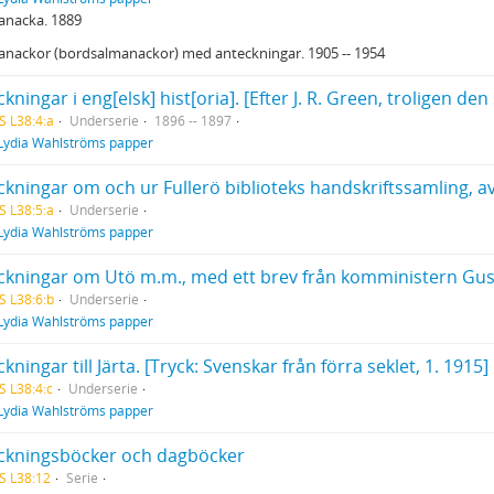
anacka. 1889
anackor (bordsalmanackor) med anteckningar. 1905 -- 1954
S L38:4:a
Underserie
1896 -- 1897
Lydia Wahlströms papper
ckningar om och ur Fullerö biblioteks handskriftssamling, 
S L38:5:a
Underserie
Lydia Wahlströms papper
S L38:6:b
Underserie
Lydia Wahlströms papper
kningar till Järta. [Tryck: Svenskar från förra seklet, 1. 1915]
S L38:4:c
Underserie
Lydia Wahlströms papper
ckningsböcker och dagböcker
S L38:12
Serie