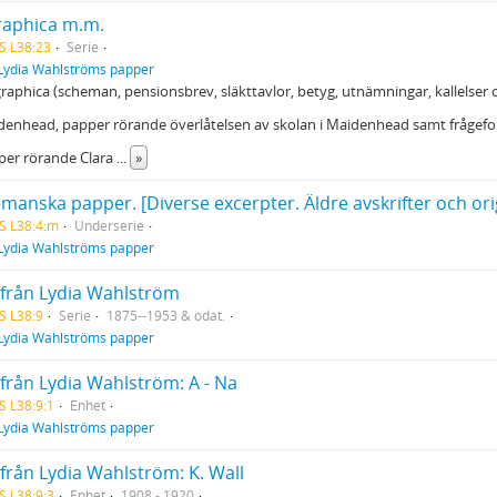
raphica m.m.
S L38:23
Serie
Lydia Wahlströms papper
graphica (scheman, pensionsbrev, släkttavlor, betyg, utnämningar, kallelser 
denhead, papper rörande överlåtelsen av skolan i Maidenhead samt frågefo
per rörande Clara
...
»
S L38:4:m
Underserie
Lydia Wahlströms papper
 från Lydia Wahlström
S L38:9
Serie
1875--1953 & odat.
Lydia Wahlströms papper
 från Lydia Wahlström: A - Na
S L38:9:1
Enhet
Lydia Wahlströms papper
från Lydia Wahlström: K. Wall
S L38:9:3
Enhet
1908 - 1920