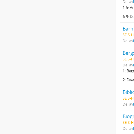
Del av
1-5: A
6-9: D
SE S-H
Del av
Berg
SE S-H
Del av
1: Ber
2: Div
Bibli
SE S-H
Del av
Biog
SE S-H
Del av