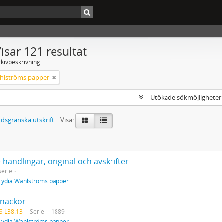
isar 121 resultat
rkivbeskrivning
hlströms papper
Utökade sökmöjlighete
dsgranska utskrift
Visa:
 handlingar, original och avskrifter
erie
Lydia Wahlströms papper
nackor
S L38:13
Serie
1889
Lydia Wahlströms papper