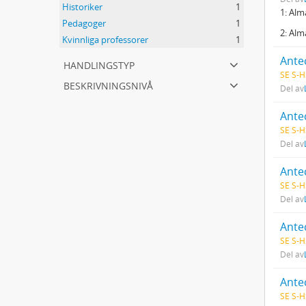
Historiker
1
1: Alm
Pedagoger
1
2: Alm
Kvinnliga professorer
1
handlingstyp
SE S-H
beskrivningsnivå
Del av
Ante
SE S-H
Del av
SE S-H
Del av
Antec
SE S-H
Del av
Ante
SE S-H