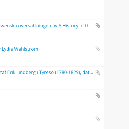
Anteckningar i eng[elsk] hist[oria]. [Efter J. R. Green, troligen den svenska översättningen av A History of the English people, 1885-1887]
av Lydia Wahlström
Anteckningar om Utö m.m., med ett brev från komministern Gustaf Erik Lindberg i Tyresö (1780-1829), daterad Trosa 17 nov. 1806 till okänd Herr Magister samt om drottning Maria Eleonoras flykt från Gripsholm