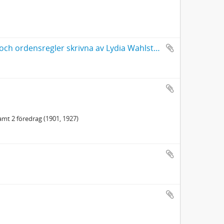
Barndomsalster (berättelser, skådespel, predikningar, tidningar och ordensregler skrivna av Lydia Wahlström under barndomen samt barndomsteckningar, album med frågeformulär och bokmärken)
amt 2 föredrag (1901, 1927)