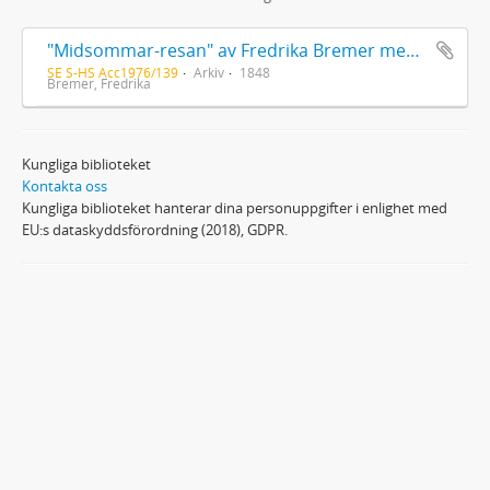
"Midsommar-resan" av Fredrika Bremer med handskriven dedikationsdikt till N. F. S. Grundtvig
SE S-HS Acc1976/139
Arkiv
1848
Bremer, Fredrika
Kungliga biblioteket
Kontakta oss
Kungliga biblioteket hanterar dina personuppgifter i enlighet med
EU:s dataskyddsförordning (2018), GDPR.