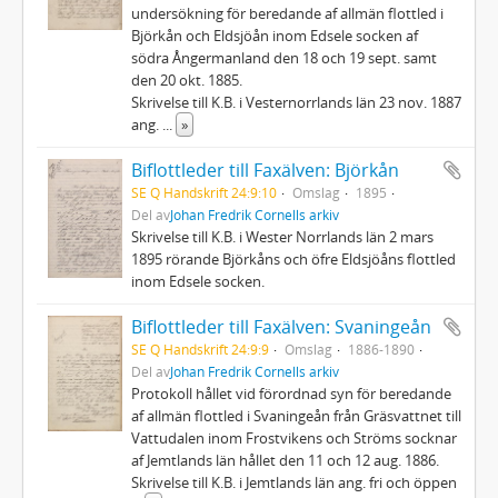
undersökning för beredande af allmän flottled i
Björkån och Eldsjöån inom Edsele socken af
södra Ångermanland den 18 och 19 sept. samt
den 20 okt. 1885.
Skrivelse till K.B. i Vesternorrlands län 23 nov. 1887
ang.
...
»
Biflottleder till Faxälven: Björkån
SE Q Handskrift 24:9:10
Omslag
1895
Del av
Johan Fredrik Cornells arkiv
Skrivelse till K.B. i Wester Norrlands län 2 mars
1895 rörande Björkåns och öfre Eldsjöåns flottled
inom Edsele socken.
Biflottleder till Faxälven: Svaningeån
SE Q Handskrift 24:9:9
Omslag
1886-1890
Del av
Johan Fredrik Cornells arkiv
Protokoll hållet vid förordnad syn för beredande
af allmän flottled i Svaningeån från Gräsvattnet till
Vattudalen inom Frostvikens och Ströms socknar
af Jemtlands län hållet den 11 och 12 aug. 1886.
Skrivelse till K.B. i Jemtlands län ang. fri och öppen