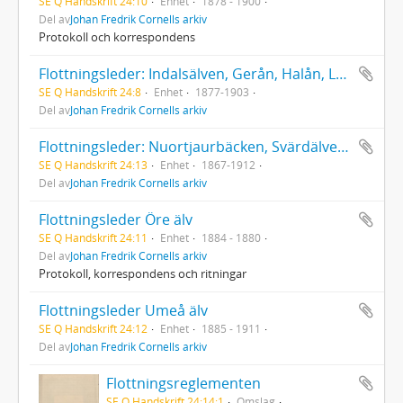
SE Q Handskrift 24:10
Enhet
1878 - 1900
Del av
Johan Fredrik Cornells arkiv
Protokoll och korrespondens
Flottningsleder: Indalsälven, Gerån, Halån, Laxsjö, Mjellån, Ljustorpsån, Oxsjön, Singån, Sikåsån, Örån, Öjarån, Hofvermoån, Sällsjön, Ockesjön & Nästån
SE Q Handskrift 24:8
Enhet
1877-1903
Del av
Johan Fredrik Cornells arkiv
Flottningsleder: Nuortjaurbäcken, Svärdälven, Luleå älv och Råneå älv.
SE Q Handskrift 24:13
Enhet
1867-1912
Del av
Johan Fredrik Cornells arkiv
Flottningsleder Öre älv
SE Q Handskrift 24:11
Enhet
1884 - 1880
Del av
Johan Fredrik Cornells arkiv
Protokoll, korrespondens och ritningar
Flottningsleder Umeå älv
SE Q Handskrift 24:12
Enhet
1885 - 1911
Del av
Johan Fredrik Cornells arkiv
Flottningsreglementen
SE Q Handskrift 24:14:1
Omslag