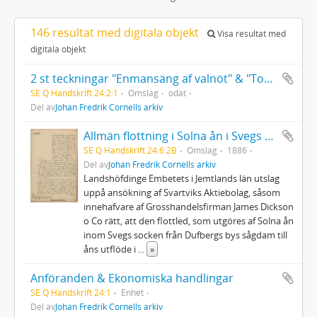
146 resultat med digitala objekt
Visa resultat med
digitala objekt
2 st teckningar "Enmansäng af valnöt" & "Toalett[byrå]"
SE Q Handskrift 24:2:1
Omslag
odat
Del av
Johan Fredrik Cornells arkiv
Allmän flottning i Solna ån i Svegs socken
SE Q Handskrift 24:6:2B
Omslag
1886
Del av
Johan Fredrik Cornells arkiv
Landshöfdinge Embetets i Jemtlands län utslag
uppå ansökning af Svartviks Aktiebolag, såsom
innehafvare af Grosshandelsfirman James Dickson
o Co rätt, att den flottled, som utgöres af Solna ån
inom Svegs socken från Dufbergs bys sågdam till
åns utflöde i
...
»
Anföranden & Ekonomiska handlingar
SE Q Handskrift 24:1
Enhet
Del av
Johan Fredrik Cornells arkiv