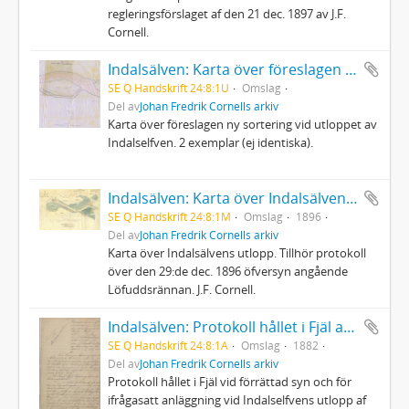
regleringsförslaget af den 21 dec. 1897 av J.F.
Cornell.
Indalsälven: Karta över föreslagen ny sortering vid utloppet
SE Q Handskrift 24:8:1U
Omslag
Del av
Johan Fredrik Cornells arkiv
Karta över föreslagen ny sortering vid utloppet av
Indalselfven. 2 exemplar (ej identiska).
Indalsälven: Karta över Indalsälvens utlopp
SE Q Handskrift 24:8:1M
Omslag
1896
Del av
Johan Fredrik Cornells arkiv
Karta över Indalsälvens utlopp. Tillhör protokoll
över den 29:de dec. 1896 öfversyn angående
Löfuddsrännan. J.F. Cornell.
Indalsälven: Protokoll hållet i Fjäl ang syn och för ifrågasatt anläggning
SE Q Handskrift 24:8:1A
Omslag
1882
Del av
Johan Fredrik Cornells arkiv
Protokoll hållet i Fjäl vid förrättad syn och för
ifrågasatt anläggning vid Indalselfvens utlopp af