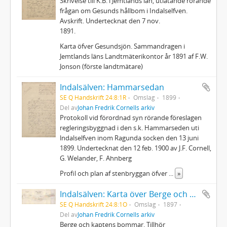
Skrivelse till K.B. i Jemtlands län, utlåtande rörande
frågan om Gesunds hållbom i Indalselfven.
Avskrift. Undertecknat den 7 nov.
1891.
Karta öfver Gesundsjön. Sammandragen i
Jemtlands läns Landtmäterikontor år 1891 af F.W.
Jonson (förste landtmätare)
Indalsälven: Hammarsedan
SE Q Handskrift 24:8:1R
Omslag
1899
Del av
Johan Fredrik Cornells arkiv
Protokoll vid förordnad syn rörande föreslagen
regleringsbyggnad i den s.k. Hammarseden uti
lndalselfven inom Ragunda socken den 13 juni
1899. Undertecknat den 12 feb. 1900 av J.F. Cornell,
G. Welander, F. Ahnberg
Profil och plan af stenbryggan öfver
...
»
Indalsälven: Karta över Berge och kaptens bommar
SE Q Handskrift 24:8:1O
Omslag
1897
Del av
Johan Fredrik Cornells arkiv
Berge och kaptens bommar. Tillhör