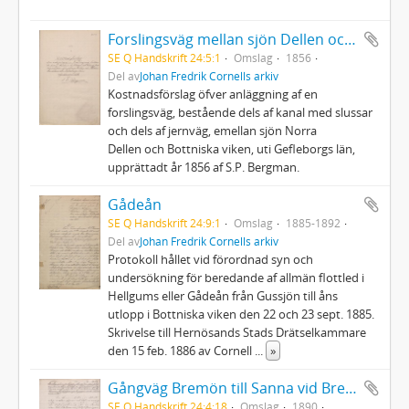
Forslingsväg mellan sjön Dellen och Bottniska viken
SE Q Handskrift 24:5:1
Omslag
1856
Del av
Johan Fredrik Cornells arkiv
Kostnadsförslag öfver anläggning af en
forslingsväg, bestående dels af kanal med slussar
och dels af jernväg, emellan sjön Norra
Dellen och Bottniska viken, uti Gefleborgs län,
upprättadt år 1856 af S.P. Bergman.
Gådeån
SE Q Handskrift 24:9:1
Omslag
1885-1892
Del av
Johan Fredrik Cornells arkiv
Protokoll hållet vid förordnad syn och
undersökning för beredande af allmän flottled i
Hellgums eller Gådeån från Gussjön till åns
utlopp i Bottniska viken den 22 och 23 sept. 1885.
Skrivelse till Hernösands Stads Drätselkammare
den 15 feb. 1886 av Cornell
...
»
Gångväg Bremön till Sanna vid Bremösundet
SE Q Handskrift 24:4:18
Omslag
1890