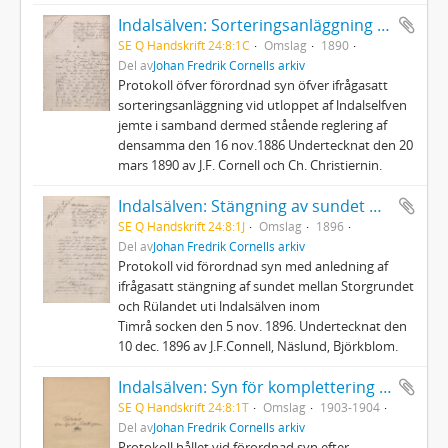
Indalsälven: Sorteringsanläggning vid utloppet
SE Q Handskrift 24:8:1C
Omslag
1890
Del av
Johan Fredrik Cornells arkiv
Protokoll öfver förordnad syn öfver ifrågasatt
sorteringsanläggning vid utloppet af lndalselfven
jemte i samband dermed stående reglering af
densamma den 16 nov.1886 Undertecknat den 20
mars 1890 av J.F. Cornell och Ch. Christiernin.
Indalsälven: Stängning av sundet mellan storgrundet och Rülandet
SE Q Handskrift 24:8:1J
Omslag
1896
Del av
Johan Fredrik Cornells arkiv
Protokoll vid förordnad syn med anledning af
ifrågasatt stängning af sundet mellan Storgrundet
och Rülandet uti lndalsälven inom
Timrå socken den 5 nov. 1896. Undertecknat den
10 dec. 1896 av J.F.Connell, Näslund, Björkblom.
Indalsälven: Syn för komplettering av flottleden
SE Q Handskrift 24:8:1T
Omslag
1903-1904
Del av
Johan Fredrik Cornells arkiv
Protokoll hållet vid förordnad syn efter