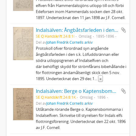
elfven från Hammerdalssjöns utlopp till och förbi
Edeforsen inom Hammerdals socken den 28 okt.
1897. Undertecknat den 11 jan.1898 av J.F. Cornell.
Indalsälven: Ångbåtsfarleden i den s.k. Löfuddsrännan
SE Q Handskrift 24:8:1I
Omslag
1895-1896
Del av
Johan Fredrik Cornells arkiv
Protokoll öfver förordnad syn angående
ångbåtsfarleden i den s.k. Löfuddsrännan eller
södra utloppsgrenen af Indalselfven och
där behöfligt skydd för strömfårans bibehållande i
för flottningen ändamålsenligt skick den 5 nov.
1895. Undertecknat den 29 dec.1
...
»
Indalsälven: Berge o Kaptensbommarna
SE Q Handskrift 24:8:1K
Omslag
1896
Del av
Johan Fredrik Cornells arkiv
Utlåtande rörande Berge o. Kaptensbommarna i
Indalselfven. Skrivelse till styrelsen för lndals elfs
flottningsförening. Undertecknat den 22 okt. 1896
av J.F. Cornell.