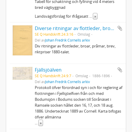
Tabell för schaktning och fyllning vid 4 meters
bred vägbyggnad
Landsvägsförslag för ifrågasatt
...
»
Diverse ritningar av flottleder, broar, pråmar, brev, riktpriser 1880-talet
SE Q Handskrift 24:3:16
Omslag
Del av
Johan Fredrik Cornells arkiv
Div ritningar av flottleder, broar, pråmar, brev,
riktpriser 1880-talet.
Fjällsjöälven
SE Q Handskrift 24:9:7
Omslag
1886-1896
Del av
Johan Fredrik Cornells arkiv
Protokoll öfver förordnad syn i och för reglering af
flottningen i Fjellsjöelfven från och med
Bodumsjön i Bodums socken till Sörånäset i
Ramsele socken hållet den 16, 17, och 18 aug.
1886. Undertecknat 1889 av Cornell. Karta bifogas
öfver allmänna
...
»