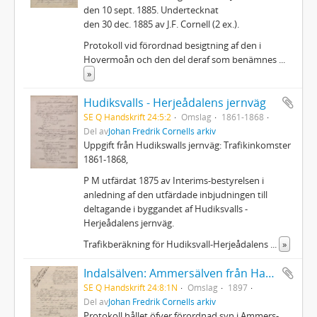
den 10 sept. 1885. Undertecknat
den 30 dec. 1885 av J.F. Cornell (2 ex.).
Protokoll vid förordnad besigtning af den i
Hovermoån och den del deraf som benämnes
...
»
Hudiksvalls - Herjeådalens jernväg
SE Q Handskrift 24:5:2
Omslag
1861-1868
Del av
Johan Fredrik Cornells arkiv
Uppgift från Hudikswalls jernväg: Trafikinkomster
1861-1868,
P M utfärdat 1875 av Interims-bestyrelsen i
anledning af den utfärdade inbjudningen till
deltagande i byggandet af Hudiksvalls -
Herjeådalens jernväg.
Trafikberäkning för Hudiksvall-Herjeådalens
...
»
Indalsälven: Ammersälven från Hammerdalssjöns utlopp till och förbi Edeforsen
SE Q Handskrift 24:8:1N
Omslag
1897
Del av
Johan Fredrik Cornells arkiv
Protokoll hållet öfver förordnad syn i Ammers-