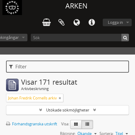
ARKEN
Logga in
ökingångar
Filter
Visar 171 resultat
Arkivbeskrivning
Johan Fredrik Cornells arkiv
Utökade sökmöjligheter
Förhandsgranska utskrift
Visa:
Riktning:
Ökande
Sortera:
Titel