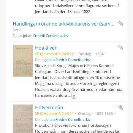
utloppet i Indalselfven inom Ragunda socken af
Jemtlands län den 18 sept. 1882.
Handlingar rörande arkivbildarens verksamhet
Serie
Del av
Johan Fredrik Cornells arkiv
Hoa-älven
SE Q Handskrift 24:6:2C
Omslag
1884
Del av
Johan Fredrik Cornells arkiv
Skrivelse till Kongl. Majt:s och Rikets Kammar
Collegium. Öfver Landshöfdinge Embetets i
Jemtlands läni afskrift bilagde den 10 de sistlidne
Maj gifna utslag, rörande Flottningsregleringen i
Hoa elfs wattendrag få vi härmed i nedannämnda
hänseende anföra
...
»
Hofvermoån
SE Q Handskrift 24:8:11
Omslag
1885-1886
Del av
Johan Fredrik Cornells arkiv
Protokoll hållet vid förordnad flottledssyn i
Hofvermoån inom Bergs socken af Jemtlands län