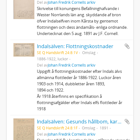
Del av
Johan Fredrik Cornells arkiv
Skrivelse till konungens Befallninghafvande i
Wester Norrlands län ang. skyddande af bron
öfver lndalselfven inom Kårsta by gentemot
flottningen och dess ändamåls- enliga ordnande.
Undertecknat den 5 aug. 1891 av J.F. Cornell.
Indalsälven: Flottningskostnader
SE Q Handskrift 24:8:1V
Omslag
1886-1922, luckor
Del av
Johan Fredrik Cornells arkiv
Uppgift å flottningskostnader efter Indals älvs
allmänna flottleder år 1886-1922. Luckor åren
1903 och 1914, dubbletter åren 1893,
1894 och 1922.
År 1918 återfinns en specifikation å
flottningsafgälder efter Indals elfs flottleder år
1918
Indalsälven: Gesunds hållbom, karta över Gesundssjön
SE Q Handskrift 24:8:1F
Omslag
1891
Del av
Johan Fredrik Cornells arkiv