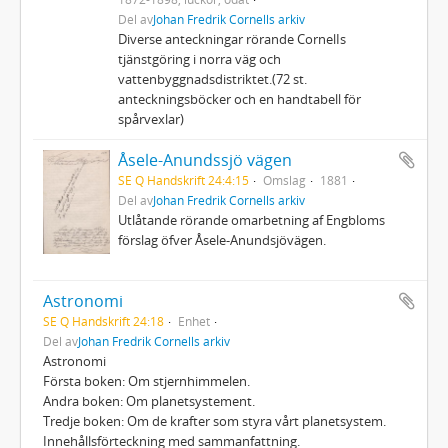
Del av
Johan Fredrik Cornells arkiv
Diverse anteckningar rörande CornelIs
tjänstgöring i norra väg och
vattenbyggnadsdistriktet.(72 st.
anteckningsböcker och en handtabell för
spårvexlar)
Åsele-Anundssjö vägen
SE Q Handskrift 24:4:15
Omslag
1881
Del av
Johan Fredrik Cornells arkiv
Utlåtande rörande omarbetning af Engbloms
förslag öfver Åsele-Anundsjövägen.
Astronomi
SE Q Handskrift 24:18
Enhet
Del av
Johan Fredrik Cornells arkiv
Astronomi
Första boken: Om stjernhimmelen.
Andra boken: Om planetsystement.
Tredje boken: Om de krafter som styra vårt planetsystem.
Innehållsförteckning med sammanfattning.