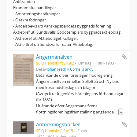
Anföranden
Ekonomiska handlingar
- Amorteringsberäkningar
- Osäkra fodringar.
- Andelsbevis uti Vänskapsbandets byggnads förening
Aktiebref uti Sundsvalls Goodtemplars byggnadsaktiebolag.
- Aktiebref uti Aktiebolaget Kullager.
- Aktie-Bref uti Sundsvalls Teater-Aktiebolag.
Ångermanälven
SE Q Handskrift 24:9:2
Omslag
1881-1903
Del av
Johan Fredrik Cornells arkiv
Betänkande öfver föreslagen flodreglering i
Ångermanelfven emellan Sollefteå och Nyland
med kostnadsförslag och bilagor
(Avtryck ur Ingeniörs-Föreningens förhandlingar
för 1881)
Utlåtande öfver Ångermanelfvens
flottningsföreningsframställning angående
...
»
Anteckningsböcker
SE Q Handskrift 24:15
Enhet
1872-1898, luckor, odat