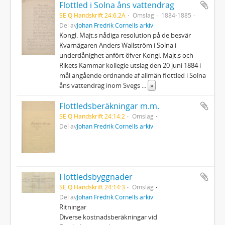
Flottled i Solna åns vattendrag
SE Q Handskrift 24:6:2A
Omslag
1884-1885
Del av
Johan Fredrik Cornells arkiv
Kongl. Majt:s nådiga resolution på de besvär
Kvarnägaren Anders Wallström i Solna i
underdånighet anfört öfver Kongl. Majt:s och
Rikets Kammar kollegie utslag den 20 juni 1884 i
mål angående ordnande af allmän flottled i Solna
åns vattendrag inom Svegs
...
»
Flottledsberäkningar m.m.
SE Q Handskrift 24:14:2
Omslag
Del av
Johan Fredrik Cornells arkiv
Flottledsbyggnader
SE Q Handskrift 24:14:3
Omslag
Del av
Johan Fredrik Cornells arkiv
Ritningar
Diverse kostnadsberäkningar vid