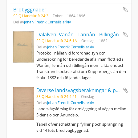
Brobyggnader
SE Q Handskrift 24:3
Enhet
1864-1896
Del av
Johan Fredrik Cornells arkiv
Dalälven: Vanån - Tannån - Billingån
SE Q Handskrift 24:6:1A
Omslag
1882
Del av
Johan Fredrik Cornells arkiv
Protokoll hållet vid förordnad syn och
undersökning för beredande af allmän flottled i
Wanån, Tennån och Billingån inom Elfdalens och
Transtrand socknar af stora Kopparbergs län den
9 okt. 1882 och följande dagar.
Diverse landsvägsberäkningar & prisuppgifter
SE Q Handskrift 24:4:21
Omslag
Del av
Johan Fredrik Cornells arkiv
Landsvägsförslag för omläggning af vägen mellan
Sidensjö och Anundsjö.
Tabell öfver schaktning, fyllning och sprängning
vid 14 fots bred vägbyggnad.