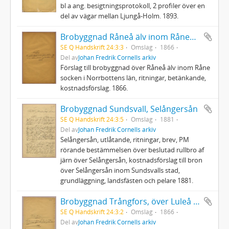
bl a ang. besigtningsprotokoll, 2 profiler över en
del av vägar mellan Ljungå-Holm. 1893.
Brobyggnad Råneå älv inom Råneå socken i Norrbottens län
SE Q Handskrift 24:3:3
Omslag
1866
Del av
Johan Fredrik Cornells arkiv
Förslag till brobyggnad över Råneå älv inom Råne
socken i Norrbottens län, ritningar, betänkande,
kostnadsförslag. 1866.
Brobyggnad Sundsvall, Selångersån
SE Q Handskrift 24:3:5
Omslag
1881
Del av
Johan Fredrik Cornells arkiv
Selångersån, utlåtande, ritningar, brev, PM
rörande bestämmelsen över beslutad rullbro af
järn över Selångersån, kostnadsförslag till bron
över Selångersån inom Sundsvalls stad,
grundläggning, landsfästen och pelare 1881.
Brobyggnad Trångfors, över Luleå älv
SE Q Handskrift 24:3:2
Omslag
1866
Del av
Johan Fredrik Cornells arkiv