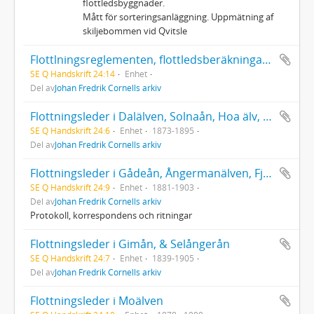
flottledsbyggnader.
Mått för sorteringsanläggning. Uppmätning af
skiljebommen vid Qvitsle
Flottlningsreglementen, flottledsberäkningar & flottledsbyggnader
SE Q Handskrift 24:14
Enhet
Del av
Johan Fredrik Cornells arkiv
Flottningsleder i Dalälven, Solnaån, Hoa älv, Gnarpsån, Ljusne älv, Ljungan m.m.
SE Q Handskrift 24:6
Enhet
1873-1895
Del av
Johan Fredrik Cornells arkiv
Flottningsleder i Gådeån, Ångermanälven, Fjällsjöälven, Faxälven
SE Q Handskrift 24:9
Enhet
1881-1903
Del av
Johan Fredrik Cornells arkiv
Protokoll, korrespondens och ritningar
Flottningsleder i Gimån, & Selångerån
SE Q Handskrift 24:7
Enhet
1839-1905
Del av
Johan Fredrik Cornells arkiv
Flottningsleder i Moälven