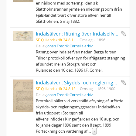
en hållbom med sortering i den s k
Slättholmsrännan jemte en inledningsbom ifrån
Fjäls-landet tvärt öfver stora elfven ner till
Slåttholmen, 5 maj 1882.
Indalsälven: Ritning över Indalselfven nedan Berge forsen
SE Q Handskrift 24:8:1L
Omslag
1896
Del av
Johan Fredrik Cornells arkiv
Ritning över lndalselfven nedan Berge forsen
Tillhör protokoll öfver syn för ifrågasatt stängning
af sundet mellan Storgrundet och
Rülandet den 10 dec. 1896 J.F. Cornell.
Indalsälven: Skydds- och regleringsbyggnader samt flottledsbyggnader
SE Q Handskrift 24:8:1S
Omslag
1896-1900
Del av
Johan Fredrik Cornells arkiv
Protokoll hållet vid verkställd afsyning af utförde
skydds- och regleringsbyggnader i Indalselfven
från utloppet i Storsjön till
elfvens inflöde i Klingerfjärden den 10 aug. och
följande dagar 1896 samt den 8 sept. 1899
Förteckning och värdering af
...
»