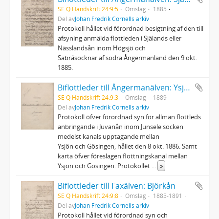
SE Q Handskrift 24:9:5
Omslag
1885
Del av
Johan Fredrik Cornells arkiv
Protokoll hållet vid förordnad besigtning af den till
afsyning anmälda flottleden i Själands eller
Nässlandsån inom Högsjö och
Säbråsocknar af södra Ångermanland den 9 okt.
1885.
Biflottleder till Ångermanälven: Ysjön - Gösingen
SE Q Handskrift 24:9:3
Omslag
1889
Del av
Johan Fredrik Cornells arkiv
Protokoll öfver förordnad syn för allmän flottleds
anbringande i Juvanån inom Junsele socken
medelst kanals upptagande mellan
Ysjön och Gösingen, hållet den 8 okt. 1886. Samt
karta öfver föreslagen flottningskanal mellan
Ysjön och Gösingen. Protokollet
...
»
Biflottleder till Faxälven: Björkån
SE Q Handskrift 24:9:8
Omslag
1885-1891
Del av
Johan Fredrik Cornells arkiv
Protokoll hållet vid förordnad syn och