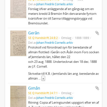
Del av
Johan Fredrik Cornells arkiv
Förslag öfver anläggande af en gångväg om en
meters bredd å Bremön från dervarande fyrtorn
tvärtöfver ön till Sanna tilläggningsbrygga vid
Bremösundet.
Gerån
SE Q Handskrift 24:8:2
Omslag
1888-1889
Del av
Johan Fredrik Cornells arkiv
Protokoll vid förordnad syn för beredande af
allmän flottled i Gerån och Åsån inom Fors socken
af Jemtlands län, hållet den 22
och 23 aug. 1888. Undertecknat den 18 dec. 1888
av J.F. Cornell.
Skrivelse till K.B. i Jemtlands län ang. beredande av
allmän
...
»
Gimån
SE Q Handskrift 24:7:1
Omslag
Del av
Johan Fredrik Cornells arkiv
Ritning: Copia af Leringsundet uppgjort efter en af