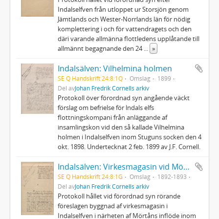
Indalselfven från utloppet ur Storsjön genom
Jämtlands och Wester-Norrlands län för nödig
komplettering i och för vattendragets och den
däri varande allmänna flottledens upplåtande till
allmännt begagnande den 24
...
»
Indalsälven: Vilhelmina holmen
SE Q Handskrift 24:8:1Q
Omslag
1899
Del av
Johan Fredrik Cornells arkiv
Protokoll över förordnad syn angående väckt
förslag om befrielse för lndals elfs
flottningskompani från anläggande af
insamlingskon vid den så kallade Vilhelmina
holmen i Indalselfven inom Stuguns socken den 4
okt. 1898. Undertecknat 2 feb. 1899 av J.F. Cornell.
Indalsälven: Virkesmagasin vid Mörtåns inflöde & magasinbom i Stugun
SE Q Handskrift 24:8:1G
Omslag
1892-1893
Del av
Johan Fredrik Cornells arkiv
Protokoll hållet vid förordnad syn rörande
föreslagen byggnad af virkesmagasin i
Indalselfven i närheten af Mörtåns inflöde inom