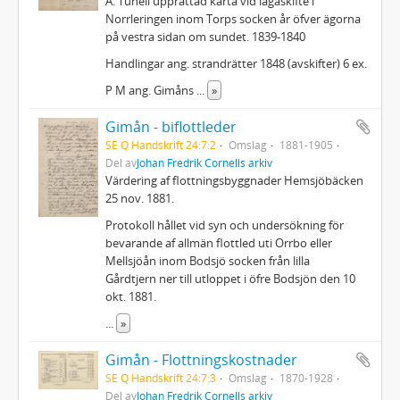
A. Tunell upprättad karta vid lagaskifte i
Norrleringen inom Torps socken år öfver ägorna
på vestra sidan om sundet. 1839-1840
Handlingar ang. strandrätter 1848 (avskifter) 6 ex.
P M ang. Gimåns
...
»
Gimån - biflottleder
SE Q Handskrift 24:7:2
Omslag
1881-1905
Del av
Johan Fredrik Cornells arkiv
Värdering af flottningsbyggnader Hemsjöbäcken
25 nov. 1881.
Protokoll hållet vid syn och undersökning för
bevarande af allmän flottled uti Orrbo eller
Mellsjöån inom Bodsjö socken från lilla
Gårdtjern ner till utloppet i öfre Bodsjön den 10
okt. 1881.
...
»
Gimån - Flottningskostnader
SE Q Handskrift 24:7:3
Omslag
1870-1928
Del av
Johan Fredrik Cornells arkiv