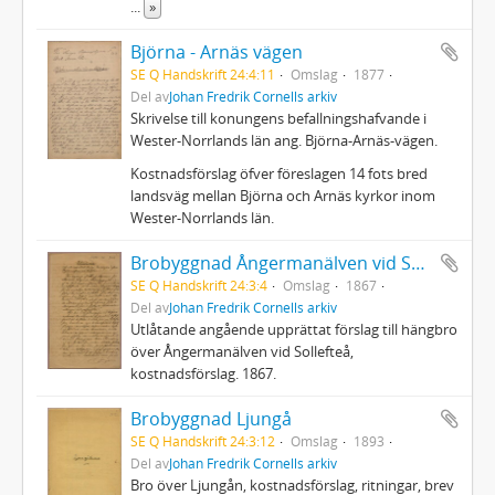
...
»
Björna - Arnäs vägen
SE Q Handskrift 24:4:11
Omslag
1877
Del av
Johan Fredrik Cornells arkiv
Skrivelse till konungens befallningshafvande i
Wester-Norrlands län ang. Björna-Arnäs-vägen.
Kostnadsförslag öfver föreslagen 14 fots bred
landsväg mellan Björna och Arnäs kyrkor inom
Wester-Norrlands län.
Brobyggnad Ångermanälven vid Sollefteå, hängbro
SE Q Handskrift 24:3:4
Omslag
1867
Del av
Johan Fredrik Cornells arkiv
Utlåtande angående upprättat förslag till hängbro
över Ångermanälven vid Sollefteå,
kostnadsförslag. 1867.
Brobyggnad Ljungå
SE Q Handskrift 24:3:12
Omslag
1893
Del av
Johan Fredrik Cornells arkiv
Bro över Ljungån, kostnadsförslag, ritningar, brev