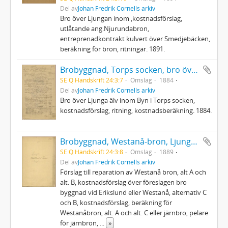
Del av
Johan Fredrik Cornells arkiv
Bro över Ljungan inom ,kostnadsförslag,
utlåtande ang.Njurundabron,
entreprenadkontrakt kulvert över Smedjebäcken,
beräkning för bron, ritningar. 1891.
Brobyggnad, Torps socken, bro över Ljungan inom Byn
SE Q Handskrift 24:3:7
Omslag
1884
Del av
Johan Fredrik Cornells arkiv
Bro över Ljunga älv inom Byn i Torps socken,
kostnadsförslag, ritning, kostnadsberäkning. 1884.
Brobyggnad, Westanå-bron, Ljungan
SE Q Handskrift 24:3:8
Omslag
1889
Del av
Johan Fredrik Cornells arkiv
Förslag till reparation av Westanå bron, alt A och
alt. B, kostnadsförslag över föreslagen bro
byggnad vid Erikslund eller Westanå, alternativ C
och B, kostnadsförslag, beräkning för
Westanåbron, alt. A och alt. C eller järnbro, pelare
för järnbron,
...
»