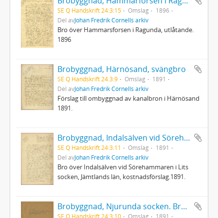
Brobyggnad, Hammarforsen i Ragunda
SE Q Handskrift 24:3:15
Omslag
1896
Del av
Johan Fredrik Cornells arkiv
Bro över Hammarsforsen i Ragunda, utlåtande.
1896
Brobyggnad, Härnösand, svängbro
SE Q Handskrift 24:3:9
Omslag
1891
Del av
Johan Fredrik Cornells arkiv
Förslag till ombyggnad av kanalbron i Härnösand
1891.
Brobyggnad, Indalsälven vid Sörehammaren i Lits socken, Jämtlands län
SE Q Handskrift 24:3:11
Omslag
1891
Del av
Johan Fredrik Cornells arkiv
Bro över Indalsälven vid Sörehammaren i Lits
socken, Jämtlands län, kostnadsförslag.1891.
Brobyggnad, Njurunda socken. Bro över Ljungan
SE Q Handskrift 24:3:10
Omslag
1891