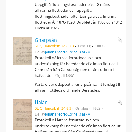
Uppgift å flottningskostnader efter Gimåns
allmänna flottleder och uppgift å
flottningskostnader efter Ljunga älvs allmänna
flottleder År 1870-1928. Dubblett år 1906 och 1912
Lucka år 1925.
Gnarpsån
SE Q Handskrift 24:6:2D
Omslag
1887
Del av
Johan Fredrik Cornells arkiv
Protokoll hållet vid förordnad syn och
undersökning för beredande af allmän flottled i
Gnarpsån från Gällsta sågdam till åns utlopp i
hafvet den 26 juli 1887.
Karta öfver utloppet af Gnarpsån samt förslag till
allmän flottleds ordnande Derstädes.
Halån
SE Q Handskrift 24:8:3
Omslag
1882
Del av
Johan Fredrik Cornells arkiv
Protokoll hållet vid förrättad syn och
undersökning för beredande af allmän flottled uti
Halåns vattendrag från Gewångsdamm till