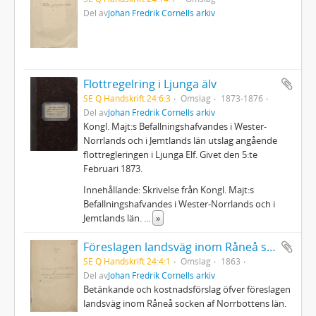
Del av
Johan Fredrik Cornells arkiv
Flottregelring i Ljunga älv
SE Q Handskrift 24:6:3
Omslag
1873-1876
Del av
Johan Fredrik Cornells arkiv
Kongl. Majt:s Befallningshafvandes i Wester-
Norrlands och i Jemtlands län utslag angående
flottregleringen i Ljunga Elf. Givet den 5:te
Februari 1873.
Innehållande: Skrivelse från Kongl. Majt:s
Befallningshafvandes i Wester-Norrlands och i
Jemtlands län.
...
»
Föreslagen landsväg inom Råneå socken
SE Q Handskrift 24:4:1
Omslag
1863
Del av
Johan Fredrik Cornells arkiv
Betänkande och kostnadsförslag öfver föreslagen
landsväg inom Råneå socken af Norrbottens län.