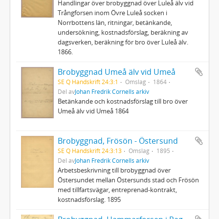
Handlingar över brobyggnad över Luleå älv vid
Trångforsen inom Övre Luleå socken i
Norrbottens län, ritningar, betänkande,
undersökning, kostnadsförslag, beräkning av
dagsverken, beräkning för bro över Luleå älv.
1866.
Brobyggnad Umeå älv vid Umeå
SE Q Handskrift 24:3:1
Omslag
1864
Del av
Johan Fredrik Cornells arkiv
Betänkande och kostnadsförslag till bro över
Umeå älv vid Umeå 1864
Brobyggnad, Frösön - Östersund
SE Q Handskrift 24:3:13
Omslag
1895
Del av
Johan Fredrik Cornells arkiv
Arbetsbeskrivning till brobyggnad över
Östersundet mellan Östersunds stad och Frösön
med tillfartsvägar, entreprenad-kontrakt,
kostnadsförslag. 1895