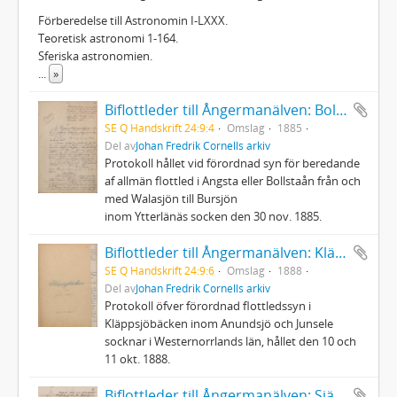
Förberedelse till Astronomin I-LXXX.
Teoretisk astronomi 1-164.
Sferiska astronomien.
...
»
Biflottleder till Ångermanälven: Bollstaån
SE Q Handskrift 24:9:4
Omslag
1885
Del av
Johan Fredrik Cornells arkiv
Protokoll hållet vid förordnad syn för beredande
af allmän flottled i Angsta eller Bollstaån från och
med Walasjön till Bursjön
inom Ytterlänäs socken den 30 nov. 1885.
Biflottleder till Ångermanälven: Kläppsjöbäcken
SE Q Handskrift 24:9:6
Omslag
1888
Del av
Johan Fredrik Cornells arkiv
Protokoll öfver förordnad flottledssyn i
Kläppsjöbäcken inom Anundsjö och Junsele
socknar i Westernorrlands län, hållet den 10 och
11 okt. 1888.
Biflottleder till Ångermanälven: Själandsån