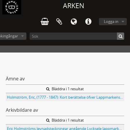
ARKEN
Logga in
ökingångar
Ämne av
Bläddra i 1 resultat
Holmström, Eric, (1777 - 1847): Kort berättelse öfver Lappmarkens äldsta inbyggare... 1700 - 1827
Arkivbildare av
Bläddra i 1 resultat
Eric Holmströms levnadsteckningar angående Lycksele lappmarkssocken