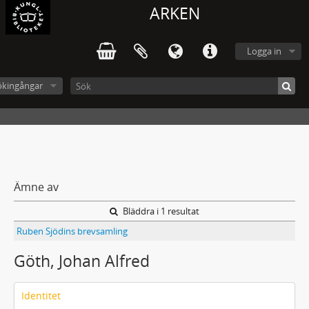
ARKEN
Logga in
ökingångar
Ämne av
Bläddra i 1 resultat
Ruben Sjödins brevsamling
Göth, Johan Alfred
Identitet