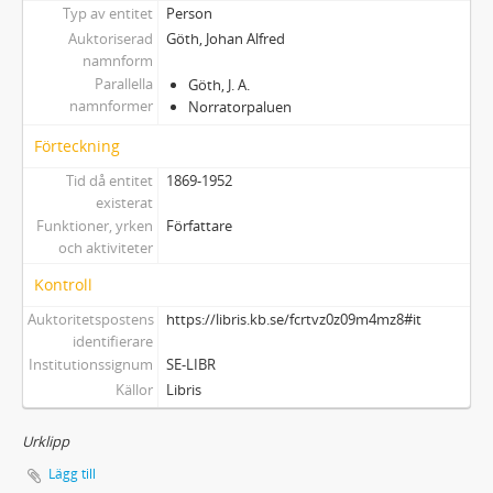
Typ av entitet
Person
Auktoriserad
Göth, Johan Alfred
namnform
Parallella
Göth, J. A.
namnformer
Norratorpaluen
Förteckning
Tid då entitet
1869-1952
existerat
Funktioner, yrken
Författare
och aktiviteter
Kontroll
Auktoritetspostens
https://libris.kb.se/fcrtvz0z09m4mz8#it
identifierare
Institutionssignum
SE-LIBR
Källor
Libris
Urklipp
Lägg till