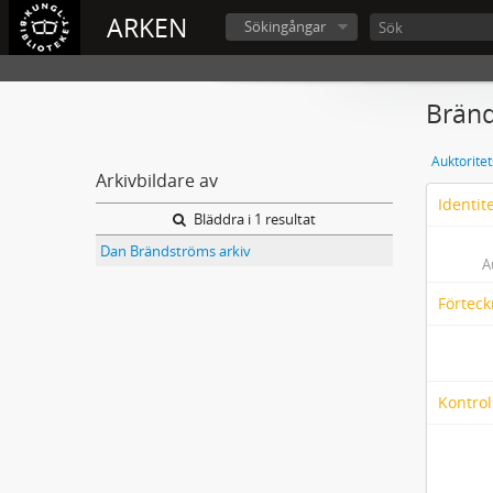
ARKEN
Sökingångar
Brän
Auktorite
Arkivbildare av
Identit
Bläddra i 1 resultat
Dan Brändströms arkiv
A
Förteck
Kontrol