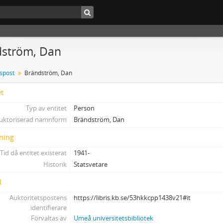
dström, Dan
tspost
Brändström, Dan
et
Typ av entitet
Person
uktoriserad namnform
Brändström, Dan
ning
Tid då entitet existerat
1941-
Historik
Statsvetare
l
Auktoritetspostens
https://libris.kb.se/53hkkcpp1438v21#it
identifierare
Förvaltas av
Umeå universitetsbibliotek