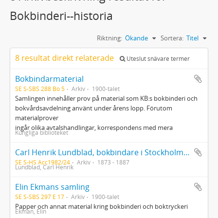
Bokbinderi--historia
Riktning:
Ökande
Sortera:
Titel
8 resultat direkt relaterade
Uteslut snävare termer
Bokbindarmaterial
SE S-SBS 288 Bo 5
Arkiv
1900-talet
Samlingen innehåller prov på material som KB:s bokbinderi och
bokvårdsavdelning använt under årens lopp. Förutom
materialprover
ingår olika avtalshandlingar, korrespondens med mera
Kungliga biblioteket
Carl Henrik Lundblad, bokbindare i Stockholm. Hyreskontrakt, taxor för bindning åt Drätselnämnden, bindningsjournal
SE S-HS Acc1982/24
Arkiv
1873 - 1887
Lundblad, Carl Henrik
Elin Ekmans samling
SE S-SBS 297 E 17
Arkiv
1900-talet
Papper och annat material kring bokbinderi och boktryckeri
Ekman, Elin