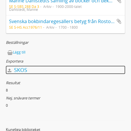
Manne Dahlstedts samling av böcker och dekorerade papper
SE S-SBS 288 Da 3
Arkiv
1900-2000-talet
Dahlstedt, Manne
Svenska bokbindaregesällers betyg från Rostock (kopior)
SE S-HS Acc1976/11
Arkiv
1700 - 1800
Beställningar
Lägg till
Exportera
SKOS
Resultat
8
Nej, snävare termer
0
Kungliga biblioteket