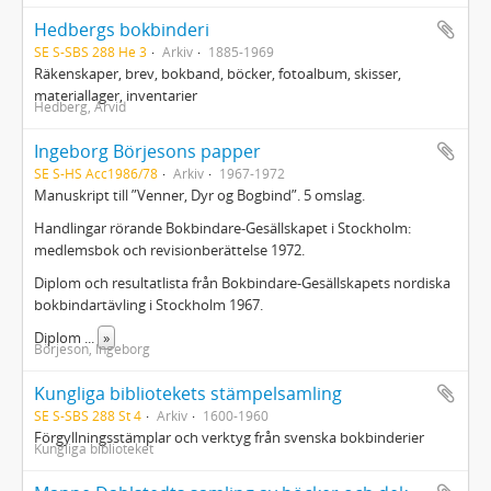
Hedbergs bokbinderi
SE S-SBS 288 He 3
Arkiv
1885-1969
Räkenskaper, brev, bokband, böcker, fotoalbum, skisser,
materiallager, inventarier
Hedberg, Arvid
Ingeborg Börjesons papper
SE S-HS Acc1986/78
Arkiv
1967-1972
Manuskript till ”Venner, Dyr og Bogbind”. 5 omslag.
Handlingar rörande Bokbindare-Gesällskapet i Stockholm:
medlemsbok och revisionberättelse 1972.
Diplom och resultatlista från Bokbindare-Gesällskapets nordiska
bokbindartävling i Stockholm 1967.
Diplom
...
»
Börjeson, Ingeborg
Kungliga bibliotekets stämpelsamling
SE S-SBS 288 St 4
Arkiv
1600-1960
Förgyllningsstämplar och verktyg från svenska bokbinderier
Kungliga biblioteket