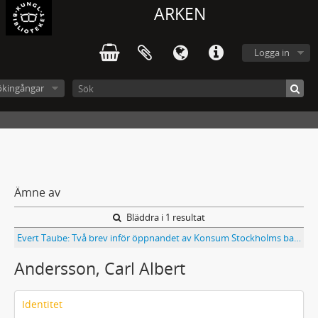
ARKEN
Logga in
ökingångar
Ämne av
Bläddra i 1 resultat
Evert Taube: Två brev inför öppnandet av Konsum Stockholms bageri San Remo, 1961
Andersson, Carl Albert
Identitet