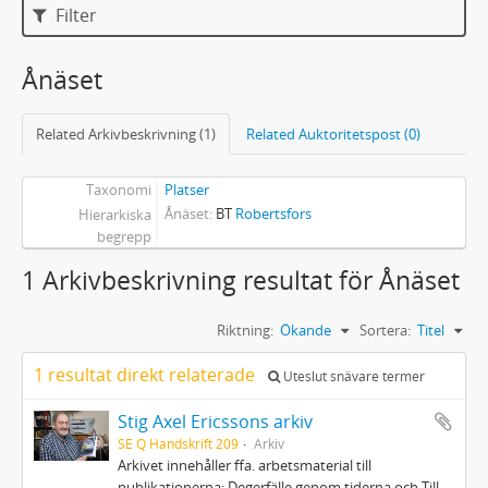
Filter
Ånäset
Related Arkivbeskrivning (1)
Related Auktoritetspost (0)
Taxonomi
Platser
Ånäset
BT
Robertsfors
Hierarkiska
begrepp
1 Arkivbeskrivning resultat för Ånäset
Riktning:
Ökande
Sortera:
Titel
1 resultat direkt relaterade
Uteslut snävare termer
Stig Axel Ericssons arkiv
SE Q Handskrift 209
Arkiv
Arkivet innehåller ffa. arbetsmaterial till
publikationerna; Degerfälle genom tiderna och Till