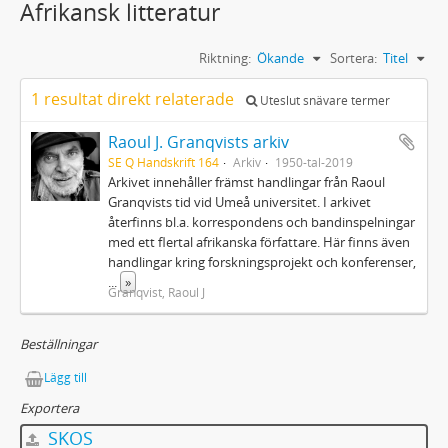
Afrikansk litteratur
Riktning:
Ökande
Sortera:
Titel
1 resultat direkt relaterade
Uteslut snävare termer
Raoul J. Granqvists arkiv
SE Q Handskrift 164
Arkiv
1950-tal-2019
Arkivet innehåller främst handlingar från Raoul
Granqvists tid vid Umeå universitet. I arkivet
återfinns bl.a. korrespondens och bandinspelningar
med ett flertal afrikanska författare. Här finns även
handlingar kring forskningsprojekt och konferenser,
...
»
Granqvist, Raoul J
Beställningar
Lägg till
Exportera
SKOS