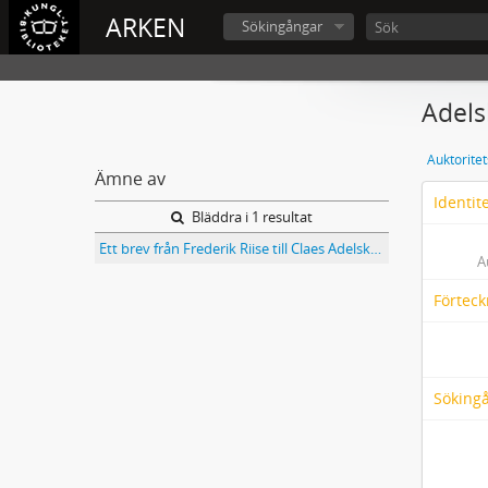
ARKEN
Sökingångar
Adels
Auktorite
Ämne av
Identit
Bläddra i 1 resultat
Ett brev från Frederik Riise till Claes Adelsköld 1894
A
Förteck
Söking