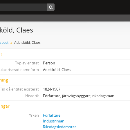
köld, Claes
tspost
Adelsköld, Claes
et
Typ av entitet
Person
uktoriserad namnform
Adelsköld, Claes
ning
Tid då entitet existerat
1824-1907
Historik
Författare, järnvägsbyggare, riksdagsman
ångar
Yrken
Författare
Industrimän
Riksdagsledamöter