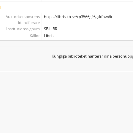
l
Auktoritetspostens
https://libris.kb.se/rp3566g95gtkfpw#it
identifierare
Institutionssignum
SE-LIBR
Källor
Libris
Kungliga biblioteket hanterar dina personuppg