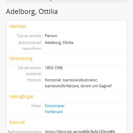
Adelborg, Ottilia
Identitet
Typ av entitet
Person
Auktoriserad
Adelborg, Ottilia
namnform
Förteckning
Tid då entitet
1855-1936
existerat
Historik
Konstnär, barnboksillustratör,
barnboksförfattare, skrivit om Gagnef
Sökingångar
Yrken
Konstnärer
Författare
Kontroll
Auktoritetspostens
https://libris.kb.se/sq466t3b4s743md#it