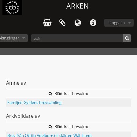
ARKEN
Logga in
ökingångar
Ämne av
Bläddra i 1 resultat
Familjen Gyldéns brevsamling
Arkivbildare av
Bläddra i 1 resultat
Brev från Ottilia Adelborg till släkten Wåhlstedt