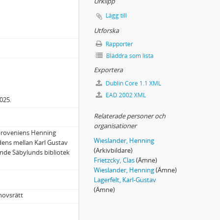
Urklipp
Lägg till
Utforska
Rapporter
Bläddra som lista
Exportera
Dublin Core 1.1 XML
EAD 2002 XML
025.
Relaterade personer och
organisationer
 proveniens Henning
Wieslander, Henning
ndens mellan Karl Gustav
(Arkivbildare)
ande Säbylunds bibliotek
Frietzcky, Clas
(Ämne)
Wieslander, Henning
(Ämne)
Lagerfelt, Karl-Gustav
(Ämne)
hovsrätt