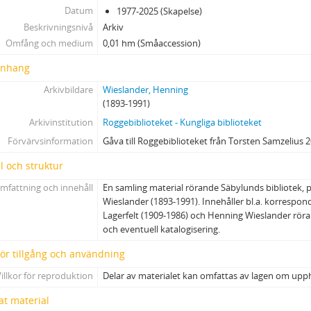
Datum
1977-2025 (Skapelse)
Beskrivningsnivå
Arkiv
Omfång och medium
0,01 hm (Småaccession)
nhang
Arkivbildare
Wieslander, Henning
(1893-1991)
Arkivinstitution
Roggebiblioteket - Kungliga biblioteket
Förvärvsinformation
Gåva till Roggebiblioteket från Torsten Samzelius 2
l och struktur
mfattning och innehåll
En samling material rörande Säbylunds bibliotek,
Wieslander (1893-1991). Innehåller bl.a. korrespo
Lagerfelt (1909-1986) och Henning Wieslander rör
och eventuell katalogisering.
 för tillgång och användning
illkor för reproduktion
Delar av materialet kan omfattas av lagen om upp
at material