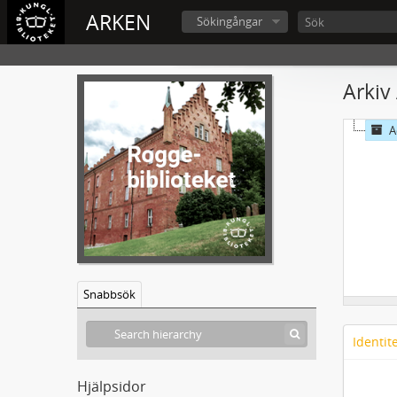
ARKEN
Sökingångar
Arkiv
A
Snabbsök
Identit
Hjälpsidor