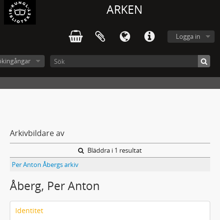
ARKEN
Logga in
ökingångar
Arkivbildare av
Bläddra i 1 resultat
Per Anton Åbergs arkiv
Åberg, Per Anton
Identitet