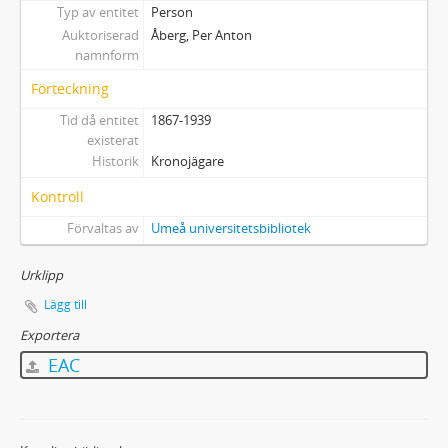
Typ av entitet
Person
Auktoriserad
Åberg, Per Anton
namnform
Förteckning
Tid då entitet
1867-1939
existerat
Historik
Kronojägare
Kontroll
Förvaltas av
Umeå universitetsbibliotek
Urklipp
Lägg till
Exportera
EAC