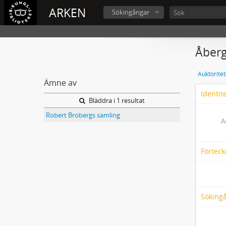
ARKEN
Sökingångar
Åberg
Auktorite
Ämne av
Identit
Bläddra i 1 resultat
Robert Brobergs samling
A
Förteck
Söking