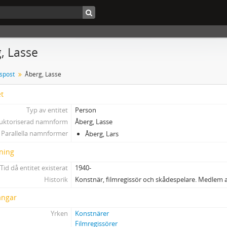
, Lasse
tspost
Åberg, Lasse
et
Typ av entitet
Person
uktoriserad namnform
Åberg, Lasse
Parallella namnformer
Åberg, Lars
ning
Tid då entitet existerat
1940-
Historik
Konstnär, filmregissör och skådespelare. Medlem a
ångar
Yrken
Konstnärer
Filmregissörer