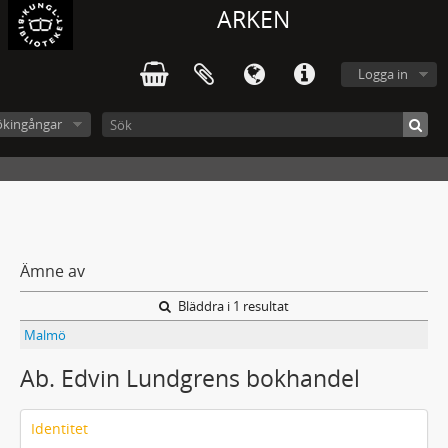
ARKEN
Logga in
ökingångar
Ämne av
Bläddra i 1 resultat
Malmö
Ab. Edvin Lundgrens bokhandel
Identitet