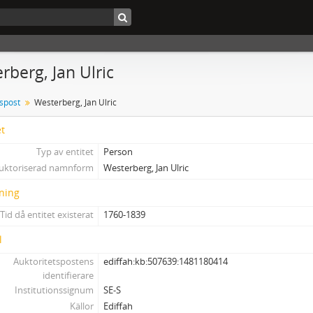
rberg, Jan Ulric
tspost
Westerberg, Jan Ulric
et
Typ av entitet
Person
uktoriserad namnform
Westerberg, Jan Ulric
ning
Tid då entitet existerat
1760-1839
l
Auktoritetspostens
ediffah:kb:507639:1481180414
identifierare
Institutionssignum
SE-S
Källor
Ediffah