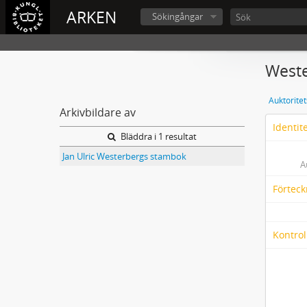
ARKEN
Sökingångar
Weste
Auktorite
Arkivbildare av
Identit
Bläddra i 1 resultat
Jan Ulric Westerbergs stambok
A
Förteck
Kontrol