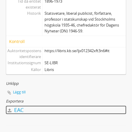
Tid då entitet
1896-1973
existerat
Historik
Statsvetare, liberal publicist, författare,
professor i statskunskap vid Stockholms
högskola 1935-46, chefredaktör för Dagens
Nyheter (DN) 1946-59.
Kontroll
Auktoritetspostens
https://libris.kb.se/ljx012342xft3n6#it
identifierare
Institutionssignum
SE-LIBR
Källor
Libris
Urklipp
Lägg till
Exportera
EAC