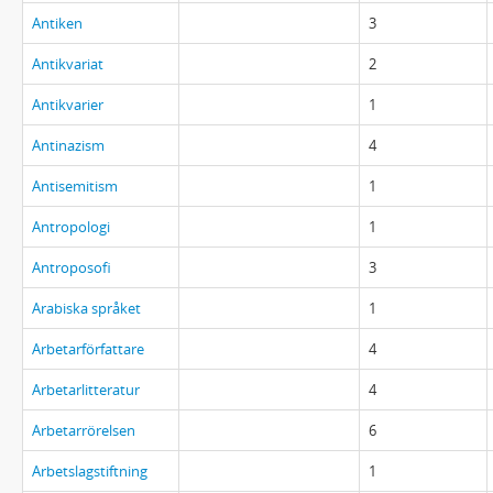
Antiken
3
Antikvariat
2
Antikvarier
1
Antinazism
4
Antisemitism
1
Antropologi
1
Antroposofi
3
Arabiska språket
1
Arbetarförfattare
4
Arbetarlitteratur
4
Arbetarrörelsen
6
Arbetslagstiftning
1