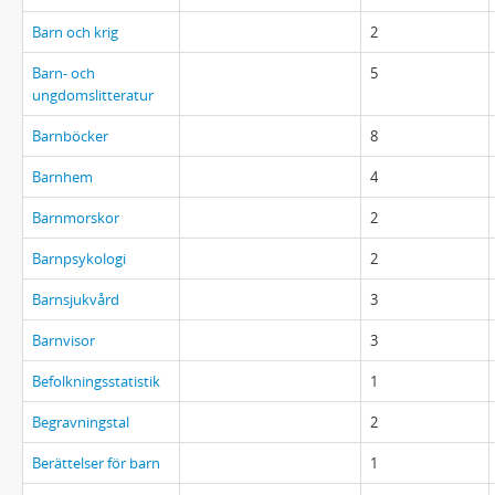
Barn och krig
2
Barn- och
5
ungdomslitteratur
Barnböcker
8
Barnhem
4
Barnmorskor
2
Barnpsykologi
2
Barnsjukvård
3
Barnvisor
3
Befolkningsstatistik
1
Begravningstal
2
Berättelser för barn
1