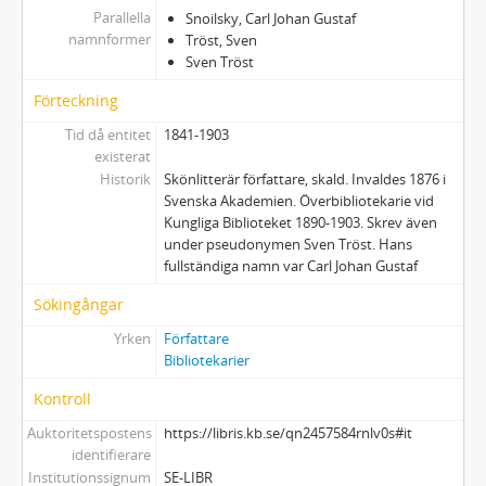
Parallella
Snoilsky, Carl Johan Gustaf
namnformer
Tröst, Sven
Sven Tröst
Förteckning
Tid då entitet
1841-1903
existerat
Historik
Skönlitterär författare, skald. Invaldes 1876 i
Svenska Akademien. Överbibliotekarie vid
Kungliga Biblioteket 1890-1903. Skrev även
under pseudonymen Sven Tröst. Hans
fullständiga namn var Carl Johan Gustaf
Sökingångar
Yrken
Författare
Bibliotekarier
Kontroll
Auktoritetspostens
https://libris.kb.se/qn2457584rnlv0s#it
identifierare
Institutionssignum
SE-LIBR