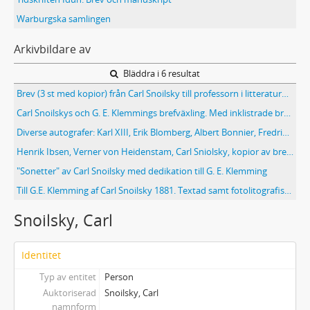
Warburgska samlingen
Arkivbildare av
Bläddra i 6 resultat
Brev (3 st med kopior) från Carl Snoilsky till professorn i litteraturhistoria C.D. Bang
Carl Snoilskys och G. E. Klemmings brefväxling. Med inklistrade brev i original från Snoilsky, Klemming med flera
Diverse autografer: Karl XIII, Erik Blomberg, Albert Bonnier, Fredrika Bremer, A. U. Bååth, Sven Lidman, Einar Malm, Carl Snoilsky
Henrik Ibsen, Verner von Heidenstam, Carl Sniolsky, kopior av brev; Erik Axel Karlfeldt, kopior av dikten "Vårsång i höstlunden"
"Sonetter" av Carl Snoilsky med dedikation till G. E. Klemming
Till G.E. Klemming af Carl Snoilsky 1881. Textad samt fotolitografiskt tryck och med handkolorerad dekor. Grosshandlare Axel Abramsons exemplar med diverse brev m.m. rörande tryckningen
Snoilsky, Carl
Identitet
Typ av entitet
Person
Auktoriserad
Snoilsky, Carl
namnform