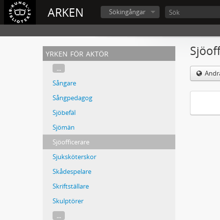
ARKEN
Sökingångar
Sjöof
yrken för aktör
...
Andra
Sångare
Sångpedagog
Sjöbefäl
Sjömän
Sjöofficerare
Sjuksköterskor
Skådespelare
Skriftställare
Skulptörer
...