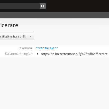
ficerare
 tillgängliga språk
Taxonomi
Yrken för aktör
Källanmärkning(ar)
https://id.kb.se/term/sao/Sj%C3%B6officerare