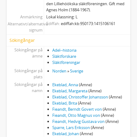
den Lilliehöökska släktföreningen. Gift med
Agnes Holm (1884-1967).
Anmärkning
Lokal klassning: L
Ediffah
ediffah:kb:950173:1415106161
Alternativt/alternativa
signum
Sökingångar
Sökingångar på
Adel--historia
ämne
Släktforskare
Släktföreningar
Sökingångar på
Norden
»
Sverige
plats
Sökingångar på
Ekeblad, Anna
(Ämne)
namn
Ekeblad, Margareta
(Ämne)
Ekeblad, Christoffer Johansson
(Ämne)
Ekeblad, Brita
(Ämne)
Fieandt, Berndt Govert von
(Ämne)
Fieandt, Otto Magnus von
(Ämne)
Fieandt, Hedvig Gustava von
(Ämne)
Sparre, Lars Eriksson
(Ämne)
Ekeblad, Johan
(Ämne)