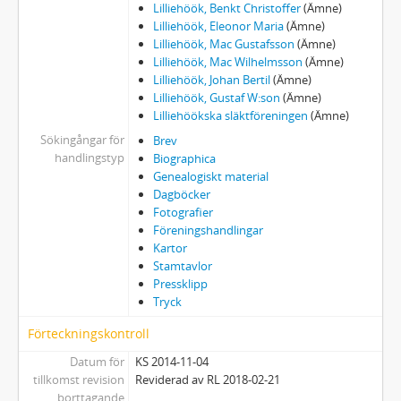
Lilliehöök, Benkt Christoffer
(Ämne)
Lilliehöök, Eleonor Maria
(Ämne)
Lilliehöök, Mac Gustafsson
(Ämne)
Lilliehöök, Mac Wilhelmsson
(Ämne)
Lilliehöök, Johan Bertil
(Ämne)
Lilliehöök, Gustaf W:son
(Ämne)
Lilliehöökska släktföreningen
(Ämne)
Sökingångar för
Brev
handlingstyp
Biographica
Genealogiskt material
Dagböcker
Fotografier
Föreningshandlingar
Kartor
Stamtavlor
Pressklipp
Tryck
Förteckningskontroll
Datum för
KS 2014-11-04
tillkomst revision
Reviderad av RL 2018-02-21
borttagande