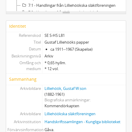
7:1 - Handlingar från Lilliehöökska släktföreningen
7:2 - Handlingar från Lilliehöökska släktföreningen
8 - Material rörande Säffle kanalbolag.
Identitet
9 - Bertil Lilliehööks papper: dagböcker, genealogiska anteckningar, kassaboksanteckningar o. dyl.
10 - Avskrifter av brev och om släktforskning.
Referenskod
SE S-HS L81
11 - Genealogica, pressklipp.
Titel
Gustaf Lilliehööks papper
12 - Ugglepapperna (kladd).
Datum
ca 1911--1967 (Skapelse)
13 - Diverse
Beskrivningsnivå
Arkiv
Omfång och
* 0,65 hyllm.
medium
* 12 vol.
Sammanhang
Arkivbildare
Lilliehöök, Gustaf W:son
(1882-1961)
Biografiska anmärkningar
Kommendörkapten
Arkivbildare
Lilliehöökska släktföreningen
Arkivinstitution
Handskriftssamlingen - Kungliga biblioteket
Förvärvsinformation
Gåva.