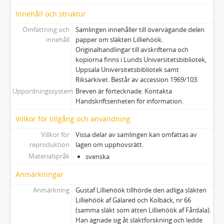
Innehåll och struktur
Omfattning och
Samlingen innehåller till övervägande delen
innehåll
papper om släkten Lilliehöök.
Originalhandlingar till avskrifterna och
kopiorna finns i Lunds Universitetsbibliotek,
Uppsala Universitetsbibliotek samt
Riksarkivet. Består av accession 1969/103.
Uppordningssystem
Breven är förtecknade. Kontakta
Handskriftsenheten för information.
Villkor för tillgång och användning
Villkor för
Vissa delar av samlingen kan omfattas av
reproduktion
lagen om upphovsrätt.
Materialspråk
svenska
Anmärkningar
Anmärkning
Gustaf Lilliehöök tillhörde den adliga släkten
Lilliehöök af Gälared och Kolbäck, nr 66
(samma släkt som ätten Lilliehöök af Fårdala).
Han ägnade sig åt släktforskning och ledde