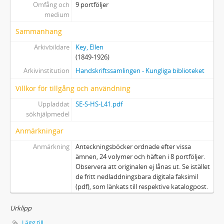
Omfång och
9 portföljer
27 - Svenskt vett och ovett om Ellen Key m. m.
medium
28-32 - Album med pressklipp
Sammanhang
33-45 - Övriga pressklipp
46 - Dicksonska folkbibliotekets festskrift (Ellen Key-bibliografi)
Arkivbildare
Key, Ellen
47 - Varia biographica rörande Ellen Key
(1849-1926)
48 - Diverse särtryck och dedikationsexemplar, flera med anteckningar
Arkivinstitution
Handskriftssamlingen - Kungliga biblioteket
49 - Diverse kuvert och omslag
Villkor för tillgång och användning
50 - Brev och handlingar rörande Ellen Keys samlingar
Uppladdat
SE-S-HS-L41.pdf
51 - Familjebrev
sökhjälpmedel
52 - Brev från Ellen Key till skilda personer
53 - Brev till och från andra personer ("Strödda brev i Ellen Keys samlingar")
Anmärkningar
54 - Telegram till Ellen Key
Anmärkning
Anteckningsböcker ordnade efter vissa
54a - Oidentifierade svenska och utländska brev
ämnen, 24 volymer och häften i 8 portföljer.
55 - Brev till Ellen Key från svenskar
Observera att originalen ej lånas ut. Se istället
de fritt nedladdningsbara digitala faksimil
56 - Brev till Ellen Key från belgiska och holländska korrespondenter
(pdf), som länkats till respektive katalogpost.
57 - Brev till Ellen Key från danska korrespondenter
58 - Brev till Ellen Key från amerikanska och engelska korrespondenter
Urklipp
59 - Brev till Ellen Key från finska korrespondenter
Lägg till