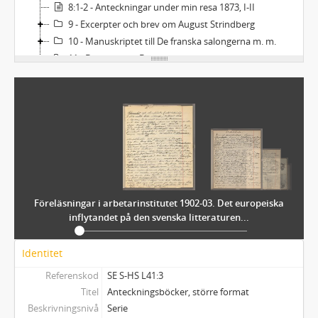
8:1-2 - Anteckningar under min resa 1873, I-II
9 - Excerpter och brev om August Strindberg
10 - Manuskriptet till De franska salongerna m. m.
11 - Björnstjerne Björnson
12 - "Kärleken och äktenskapet i den nordiska litteraturen"
13 - Poesialbum
14 - Angående Rainer Maria Rilke
15 - Ludwig Börne om Hamlet
16 - "Sundsholm den 13 augusti 1868"
17 - Svenska uppsatser av Ellen Key
18 - Samlingar ur folklivet
19 - Sagor samt verskludder
Föreläsningar i arbetarinstitutet 1902-03. Det europeiska
20 - Diverse uppsatser, dikter, excerpter m. m. av Ellen Key
inflytandet på den svenska litteraturen...
21 - Malin Blomsterberg
22 - Om Urban von Feilitzen
Identitet
23 - Brev till och från Urban von Feilitzen m. fl., samt skrifter
Referenskod
SE S-HS L41:3
24 - Dikter m. m. av Gesine / Gesina Frerichs (Naef)
Titel
Anteckningsböcker, större format
25 - Strödda papper
Beskrivningsnivå
Serie
26 - Eftermälen m. m. om Ellen Key